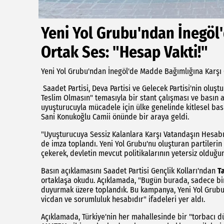
Yeni Yol Grubu'ndan İnegöl
Ortak Ses: "Hesap Vakti!"
Yeni Yol Grubu'ndan İnegöl'de Madde Bağımlığına Karşı 
Saadet Partisi, Deva Partisi ve Gelecek Partisi'nin oluş
Teslim Olmasın" temasıyla bir stant çalışması ve basın a
uyuşturucuyla mücadele için ülke genelinde kitlesel ba
Sani Konukoğlu Camii önünde bir araya geldi.
"Uyuşturucuya Sessiz Kalanlara Karşı Vatandaşın Hesabı
de imza toplandı. Yeni Yol Grubu'nu oluşturan partilerin 
çekerek, devletin mevcut politikalarının yetersiz olduğun
Basın açıklamasını Saadet Partisi Gençlik Kolları'ndan
T
ortaklaşa okudu. Açıklamada, "Bugün burada, sadece bir 
duyurmak üzere toplandık. Bu kampanya, Yeni Yol Grubu’n
vicdan ve sorumluluk hesabıdır" ifadeleri yer aldı.
Açıklamada, Türkiye'nin her mahallesinde bir "torbacı dü