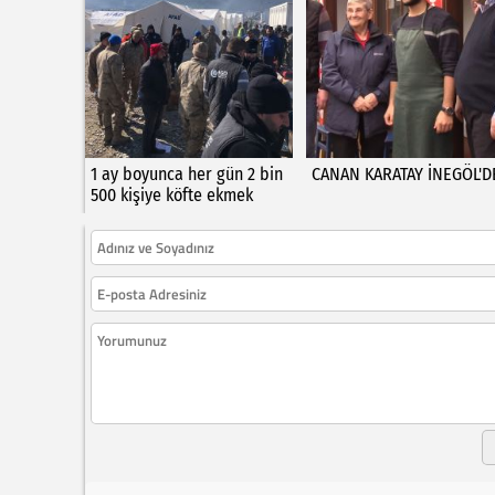
1 ay boyunca her gün 2 bin
CANAN KARATAY İNEGÖL'D
500 kişiye köfte ekmek