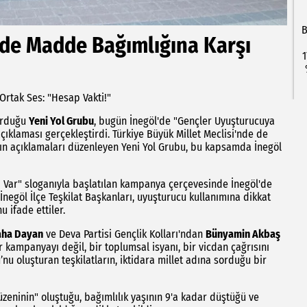
B
'de Madde Bağımlığına Karşı
1
Ortak Ses: "Hesap Vakti!"
turduğu
Yeni Yol Grubu
, bugün İnegöl'de "Gençler Uyuşturucuya
çıklaması gerçekleştirdi. Türkiye Büyük Millet Meclisi'nde de
sın açıklamaları düzenleyen Yeni Yol Grubu, bu kapsamda İnegöl
 Var" sloganıyla başlatılan kampanya çerçevesinde İnegöl'de
İnegöl İlçe Teşkilat Başkanları, uyuşturucu kullanımına dikkat
u ifade ettiler.
aha Dayan
ve Deva Partisi Gençlik Kolları'ndan
Bünyamin Akbaş
kampanyayı değil, bir toplumsal isyanı, bir vicdan çağrısını
u oluşturan teşkilatların, iktidara millet adına sorduğu bir
zeninin" oluştuğu, bağımlılık yaşının 9'a kadar düştüğü ve