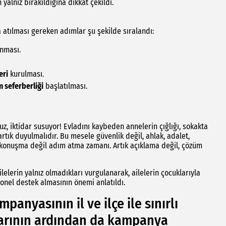
yalnız bırakıldığına dikkat çekildi.
atılması gereken adımlar şu şekilde sıralandı:
nması.
eri
kurulması.
m seferberliği
başlatılması.
z, iktidar susuyor! Evladını kaybeden annelerin çığlığı, sokakta
artık duyulmalıdır. Bu mesele güvenlik değil, ahlak, adalet,
ık konuşma değil adım atma zamanı. Artık açıklama değil, çözüm
lerin yalnız olmadıkları vurgulanarak, ailelerin çocuklarıyla
yonel destek almasının önemi anlatıldı.
panyasının il ve ilçe ile sınırlı
larının ardından da kampanya