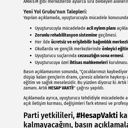
AMATEM gibi merkezlerde aylarca sıra bekleyen ailelerin 
Yeni Yol Grubu'nun Talepleri:
Yapılan açıklamada, uyuşturucuyla mücadele konusunda 
Uyuşturucuyla mücadelede
acil eylem planı
açıkla
Zorunlu rehabilitasyon sistemine
geçilmesi.
Her ilde
ücretsiz ve erişilebilir bağımlılık merkezl
Okullarda ve gençlik merkezlerinde
önleyici eğiti
Uyuşturucu suçlarında
cezasızlığın sona ermesi
.
Uyuşturucuya özel
ihtisas mahkemeleri
kurulması.
Basın açıklamasının sonunda, "Çocuklarımızı kaybediyoru
düşüp kalan gençlerin dramı, çaresiz ailelerin haykırışı 
eğitim ve sağlık meselesidir. Bu yüzden diyoruz ki: Art
zamanı. Artık
HESAP VAKTİ!
" çağrısı yapıldı.
Açıklamada ayrıca, uyuşturucu tehdidiyle mücadelede aile
açık iletişim kurması, değişimleri fark etmesi ve profes
Parti yetkilileri,
#HesapVakti
kam
kalmayacağını, basın açıklama