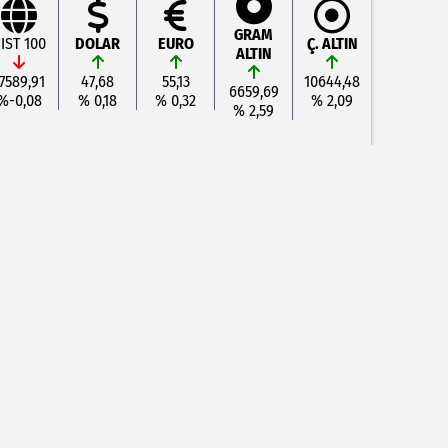
GRAM
IST 100
DOLAR
EURO
Ç. ALTIN
ALTIN
7589,91
47,68
55,13
10644,48
6659,69
%-0,08
% 0,18
% 0,32
% 2,09
% 2,59