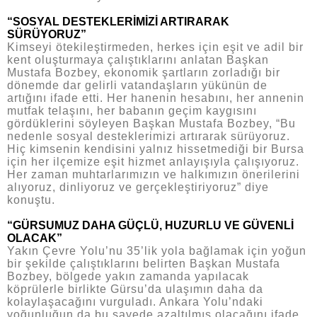
“SOSYAL DESTEKLERİMİZİ ARTIRARAK
SÜRÜYORUZ”
Kimseyi ötekileştirmeden, herkes için eşit ve adil bir
kent oluşturmaya çalıştıklarını anlatan Başkan
Mustafa Bozbey, ekonomik şartların zorladığı bir
dönemde dar gelirli vatandaşların yükünün de
artığını ifade etti. Her hanenin hesabını, her annenin
mutfak telaşını, her babanın geçim kaygısını
gördüklerini söyleyen Başkan Mustafa Bozbey, “Bu
nedenle sosyal desteklerimizi artırarak sürüyoruz.
Hiç kimsenin kendisini yalnız hissetmediği bir Bursa
için her ilçemize eşit hizmet anlayışıyla çalışıyoruz.
Her zaman muhtarlarımızın ve halkımızın önerilerini
alıyoruz, dinliyoruz ve gerçekleştiriyoruz” diye
konuştu.
“GÜRSUMUZ DAHA GÜÇLÜ, HUZURLU VE GÜVENLİ
OLACAK”
Yakın Çevre Yolu’nu 35’lik yola bağlamak için yoğun
bir şekilde çalıştıklarını belirten Başkan Mustafa
Bozbey, bölgede yakın zamanda yapılacak
köprülerle birlikte Gürsu’da ulaşımın daha da
kolaylaşacağını vurguladı. Ankara Yolu’ndaki
yoğunluğun da bu sayede azaltılmış olacağını ifade