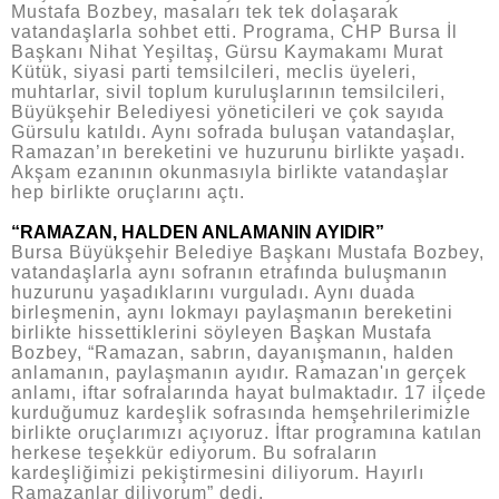
Mustafa Bozbey, masaları tek tek dolaşarak
vatandaşlarla sohbet etti. Programa, CHP Bursa İl
Başkanı Nihat Yeşiltaş, Gürsu Kaymakamı Murat
Kütük, siyasi parti temsilcileri, meclis üyeleri,
muhtarlar, sivil toplum kuruluşlarının temsilcileri,
Büyükşehir Belediyesi yöneticileri ve çok sayıda
Gürsulu katıldı. Aynı sofrada buluşan vatandaşlar,
Ramazan’ın bereketini ve huzurunu birlikte yaşadı.
Akşam ezanının okunmasıyla birlikte vatandaşlar
hep birlikte oruçlarını açtı.
“RAMAZAN, HALDEN ANLAMANIN AYIDIR”
Bursa Büyükşehir Belediye Başkanı Mustafa Bozbey,
vatandaşlarla aynı sofranın etrafında buluşmanın
huzurunu yaşadıklarını vurguladı. Aynı duada
birleşmenin, aynı lokmayı paylaşmanın bereketini
birlikte hissettiklerini söyleyen Başkan Mustafa
Bozbey, “Ramazan, sabrın, dayanışmanın, halden
anlamanın, paylaşmanın ayıdır. Ramazan'ın gerçek
anlamı, iftar sofralarında hayat bulmaktadır. 17 ilçede
kurduğumuz kardeşlik sofrasında hemşehrilerimizle
birlikte oruçlarımızı açıyoruz. İftar programına katılan
herkese teşekkür ediyorum. Bu sofraların
kardeşliğimizi pekiştirmesini diliyorum. Hayırlı
Ramazanlar diliyorum” dedi.