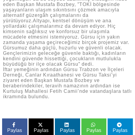
eden Başkan Mustafa Bozbey, ”TOKİ bölgesinde
yaşayanların ulaşım sıkıntısını çözmek amacıyla
alternatif güzergâh çalışmalarını da
yürütüyoruz.Altyapı, kentsel dönüşüm ve ana
yollardaki çalışmalarımız da devam ediyor. Hiç
kimsenin sağlıksız ve konforsuz bir ulaşımla
mücadele etmesini istemiyoruz. Gürsu için yakın
zamanda yaşama geçireceğimiz birçok projemiz var.
Gürsumuz daha güçlü, huzurlu ve güvenli olacak.
Gençlerimizin geleceğe güvenle baktığı, kadınların
kendini güvende hissettiği, çocukların mutlulukla
büyüdüğü bir ilçe olacak Gürsu” dedi.
İftar yemeğinin ardından Gürsu Trabzon ve İlçeleri
Derneği, Canlar Kıraathanesi ve Gürsu Taksi’yi
ziyaret eden Başkan Mustafa Bozbey ve
beraberindekiler, teravih namazının ardından ise
Kurtuluş Mahallesi Fetih Camii’nde vatandaşlara tatlı
ikramında bulundu.
Paylas
Paylas
Paylas
Paylas
Paylas