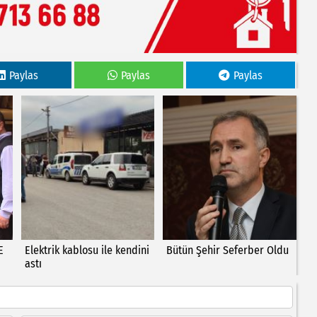
Paylas
Paylas
Paylas
E
Elektrik kablosu ile kendini
Bütün Şehir Seferber Oldu
astı