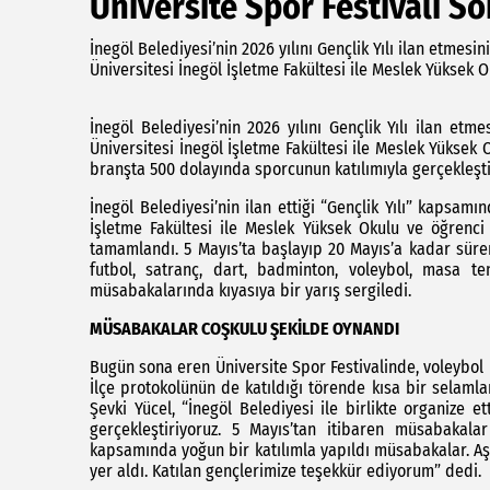
Üniversite Spor Festivali So
İnegöl Belediyesi’nin 2026 yılını Gençlik Yılı ilan etmes
Üniversitesi İnegöl İşletme Fakültesi ile Meslek Yüksek O
İnegöl Belediyesi’nin 2026 yılını Gençlik Yılı ilan et
Üniversitesi İnegöl İşletme Fakültesi ile Meslek Yüksek 
branşta 500 dolayında sporcunun katılımıyla gerçekleşti
İnegöl Belediyesi’nin ilan ettiği “Gençlik Yılı” kapsam
İşletme Fakültesi ile Meslek Yüksek Okulu ve öğrenci t
tamamlandı. 5 Mayıs’ta başlayıp 20 Mayıs’a kadar süre
futbol, satranç, dart, badminton, voleybol, masa te
müsabakalarında kıyasıya bir yarış sergiledi.
MÜSABAKALAR COŞKULU ŞEKİLDE OYNANDI
Bugün sona eren Üniversite Spor Festivalinde, voleybol b
İlçe protokolünün de katıldığı törende kısa bir selam
Şevki Yücel, “İnegöl Belediyesi ile birlikte organize e
gerçekleştiriyoruz. 5 Mayıs’tan itibaren müsabakalar
kapsamında yoğun bir katılımla yapıldı müsabakalar. A
yer aldı. Katılan gençlerimize teşekkür ediyorum” dedi.