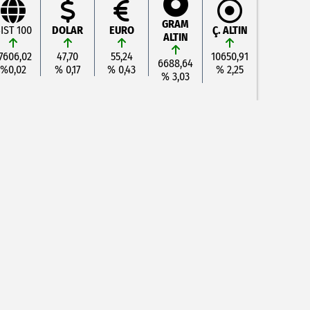
GRAM
IST 100
DOLAR
EURO
Ç. ALTIN
ALTIN
7606,02
47,70
55,24
10650,91
6688,64
%0,02
% 0,17
% 0,43
% 2,25
% 3,03