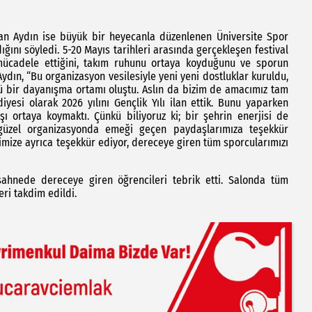
an Aydın ise büyük bir heyecanla düzenlenen Üniversite Spor
ğını söyledi. 5-20 Mayıs tarihleri arasında gerçekleşen festival
mücadele ettiğini, takım ruhunu ortaya koyduğunu ve sporun
ydın, “Bu organizasyon vesilesiyle yeni yeni dostluklar kuruldu,
üçlü bir dayanışma ortamı oluştu. Aslın da bizim de amacımız tam
iyesi olarak 2026 yılını Gençlik Yılı ilan ettik. Bunu yaparken
şı ortaya koymaktı. Çünkü biliyoruz ki; bir şehrin enerjisi de
u güzel organizasyonda emeği geçen paydaşlarımıza teşekkür
imize ayrıca teşekkür ediyor, dereceye giren tüm sporcularımızı
ahnede dereceye giren öğrencileri tebrik etti. Salonda tüm
ri takdim edildi.