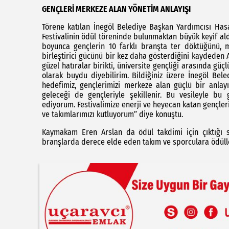
GENÇLERİ MERKEZE ALAN YÖNETİM ANLAYIŞI
Törene katılan İnegöl Belediye Başkan Yardımcısı Has
Festivalinin ödül töreninde bulunmaktan büyük keyif aldı
boyunca gençlerin 10 farklı branşta ter döktüğünü, 
birleştirici gücünü bir kez daha gösterdiğini kaydeden A
güzel hatıralar birikti, üniversite gençliği arasında g
olarak buydu diyebilirim. Bildiğiniz üzere İnegöl Beled
hedefimiz, gençlerimizi merkeze alan güçlü bir anlayı
geleceği de gençleriyle şekillenir. Bu vesileyle b
ediyorum. Festivalimize enerji ve heyecan katan gençler
ve takımlarımızı kutluyorum” diye konuştu.
Kaymakam Eren Arslan da ödül takdimi için çıktığı s
branşlarda derece elde eden takım ve sporculara ödülle