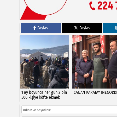
Paylas
Paylas
1 ay boyunca her gün 2 bin
CANAN KARATAY İNEGÖL'D
500 kişiye köfte ekmek