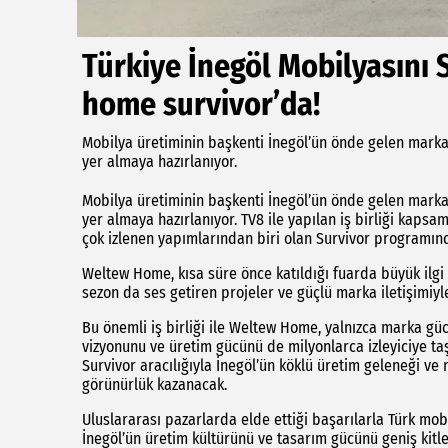
Türkiye İnegöl Mobilyasını 
home survivor’da!
Mobilya üretiminin başkenti İnegöl’ün önde gelen marka
yer almaya hazırlanıyor.
Mobilya üretiminin başkenti İnegöl’ün önde gelen marka
yer almaya hazırlanıyor. TV8 ile yapılan iş birliği kap
çok izlenen yapımlarından biri olan Survivor programınd
Weltew Home, kısa süre önce katıldığı fuarda büyük ilgi 
sezon da ses getiren projeler ve güçlü marka iletişimiyle
Bu önemli iş birliği ile Weltew Home, yalnızca marka gücü
vizyonunu ve üretim gücünü de milyonlarca izleyiciye taş
Survivor aracılığıyla İnegöl’ün köklü üretim geleneği v
görünürlük kazanacak.
Uluslararası pazarlarda elde ettiği başarılarla Türk mob
İnegöl’ün üretim kültürünü ve tasarım gücünü geniş kitl