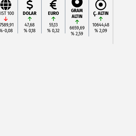
GRAM
IST 100
DOLAR
EURO
Ç. ALTIN
ALTIN
7589,91
47,68
55,13
10644,48
6659,69
%-0,08
% 0,18
% 0,32
% 2,09
% 2,59