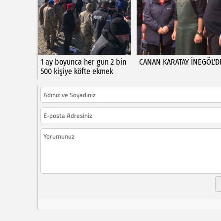
1 ay boyunca her gün 2 bin
CANAN KARATAY İNEGÖL'D
500 kişiye köfte ekmek