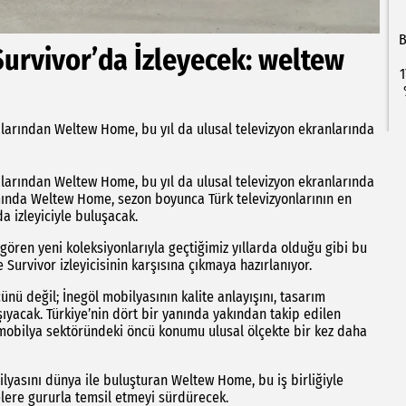
B
Survivor’da İzleyecek: weltew
1
larından Weltew Home, bu yıl da ulusal televizyon ekranlarında
larından Weltew Home, bu yıl da ulusal televizyon ekranlarında
samında Weltew Home, sezon boyunca Türk televizyonlarının en
a izleyiciyle buluşacak.
gören yeni koleksiyonlarıyla geçtiğimiz yıllarda olduğu gibi bu
 Survivor izleyicisinin karşısına çıkmaya hazırlanıyor.
nü değil; İnegöl mobilyasının kalite anlayışını, tasarım
ıyacak. Türkiye’nin dört bir yanında yakından takip edilen
e mobilya sektöründeki öncü konumu ulusal ölçekte bir kez daha
ilyasını dünya ile buluşturan Weltew Home, bu iş birliğiyle
elere gururla temsil etmeyi sürdürecek.