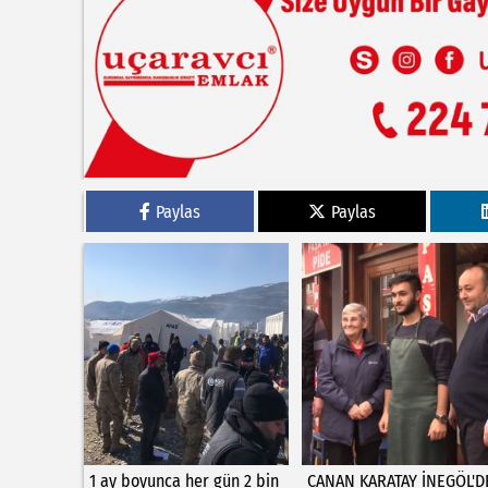
Paylas
Paylas
1 ay boyunca her gün 2 bin
CANAN KARATAY İNEGÖL'D