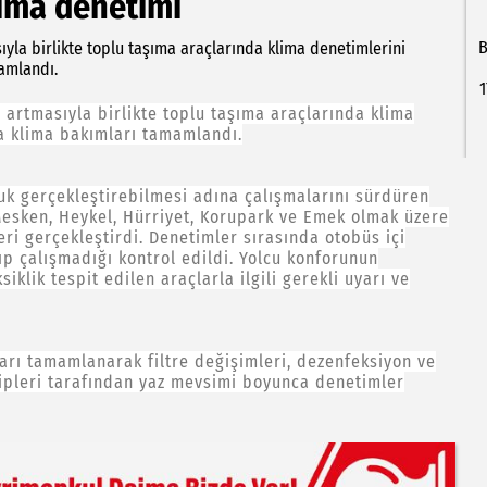
lima denetimi
B
ıyla birlikte toplu taşıma araçlarında klima denetimlerini
mamlandı.
1
n artmasıyla birlikte toplu taşıma araçlarında klima
da klima bakımları tamamlandı.
luk gerçekleştirebilmesi adına çalışmalarını sürdüren
Mesken, Heykel, Hürriyet, Korupark ve Emek olmak üzere
eri gerçekleştirdi. Denetimler sırasında otobüs içi
şıp çalışmadığı kontrol edildi. Yolcu konforunun
iklik tespit edilen araçlarla ilgili gerekli uyarı ve
ları tamamlanarak filtre değişimleri, dezenfeksiyon ve
ipleri tarafından yaz mevsimi boyunca denetimler