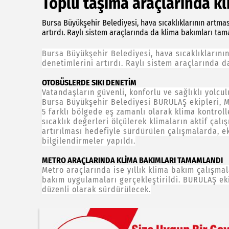
Toplu taşıma araçlarında k
Bursa Büyükşehir Belediyesi, hava sıcaklıklarının artmas
artırdı. Raylı sistem araçlarında da klima bakımları ta
Bursa Büyükşehir Belediyesi, hava sıcaklıklarını
denetimlerini artırdı. Raylı sistem araçlarında 
OTOBÜSLERDE SIKI DENETİM
Vatandaşların güvenli, konforlu ve sağlıklı yolcu
Bursa Büyükşehir Belediyesi BURULAŞ ekipleri, 
5 farklı bölgede eş zamanlı olarak klima kontroll
sıcaklık değerleri ölçülerek klimaların aktif çalı
artırılması hedefiyle sürdürülen çalışmalarda, eks
bilgilendirmeler yapıldı.
METRO ARAÇLARINDA KLİMA BAKIMLARI TAMAMLANDI
Metro araçlarında ise yıllık klima bakım çalışma
bakım uygulamaları gerçekleştirildi. BURULAŞ ek
düzenli olarak sürdürülecek.