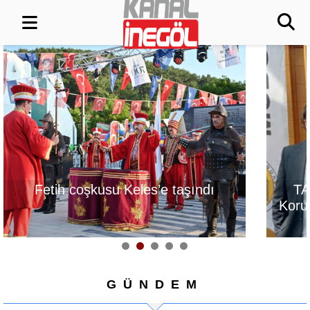
su Keles’e taşındı
TAPSİAD: Ormanlar
Korumak, Üretim Güc
Korumaktır
GÜNDEM