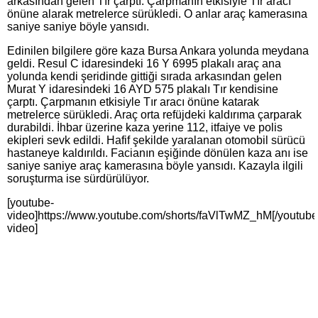
arkasından gelen Tır çarptı. Çarpmanın etkisiyle Tır aracı
önüne alarak metrelerce sürükledi. O anlar araç kamerasına
saniye saniye böyle yansıdı.
Edinilen bilgilere göre kaza Bursa Ankara yolunda meydana
geldi. Resul C idaresindeki 16 Y 6995 plakalı araç ana
yolunda kendi şeridinde gittiği sırada arkasından gelen
Murat Y idaresindeki 16 AYD 575 plakalı Tır kendisine
çarptı. Çarpmanın etkisiyle Tır aracı önüne katarak
metrelerce sürükledi. Araç orta refüjdeki kaldırıma çarparak
durabildi. İhbar üzerine kaza yerine 112, itfaiye ve polis
ekipleri sevk edildi. Hafif şekilde yaralanan otomobil sürücü
hastaneye kaldırıldı. Facianın eşiğinde dönülen kaza anı ise
saniye saniye araç kamerasına böyle yansıdı. Kazayla ilgili
soruşturma ise sürdürülüyor.
[youtube-
video]https://www.youtube.com/shorts/faVlTwMZ_hM[/youtube
video]