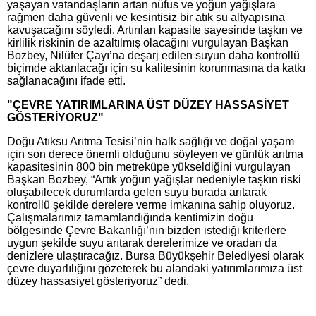
yaşayan vatandaşların artan nüfus ve yoğun yağışlara
rağmen daha güvenli ve kesintisiz bir atık su altyapısına
kavuşacağını söyledi. Artırılan kapasite sayesinde taşkın ve
kirlilik riskinin de azaltılmış olacağını vurgulayan Başkan
Bozbey, Nilüfer Çayı’na deşarj edilen suyun daha kontrollü
biçimde aktarılacağı için su kalitesinin korunmasına da katkı
sağlanacağını ifade etti.
"ÇEVRE YATIRIMLARINA ÜST DÜZEY HASSASİYET
GÖSTERİYORUZ"
Doğu Atıksu Arıtma Tesisi’nin halk sağlığı ve doğal yaşam
için son derece önemli olduğunu söyleyen ve günlük arıtma
kapasitesinin 800 bin metreküpe yükseldiğini vurgulayan
Başkan Bozbey, “Artık yoğun yağışlar nedeniyle taşkın riski
oluşabilecek durumlarda gelen suyu burada arıtarak
kontrollü şekilde derelere verme imkanına sahip oluyoruz.
Çalışmalarımız tamamlandığında kentimizin doğu
bölgesinde Çevre Bakanlığı’nın bizden istediği kriterlere
uygun şekilde suyu arıtarak derelerimize ve oradan da
denizlere ulaştıracağız. Bursa Büyükşehir Belediyesi olarak
çevre duyarlılığını gözeterek bu alandaki yatırımlarımıza üst
düzey hassasiyet gösteriyoruz” dedi.