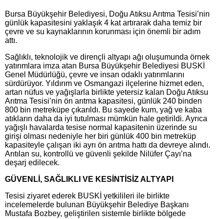
Bursa Büyükşehir Belediyesi, Doğu Atıksu Arıtma Tesisi’nin
günlük kapasitesini yaklaşık 4 kat artırarak daha temiz bir
çevre ve su kaynaklarının korunması için önemli bir adım
attı.
Sağlıklı, teknolojik ve dirençli altyapı ağı oluşumunda örnek
yatırımlara imza atan Bursa Büyükşehir Belediyesi BUSKİ
Genel Müdürlüğü, çevre ve insan odaklı yatırımlarını
sürdürüyor. Yıldırım ve Osmangazi ilçelerine hizmet eden,
artan nüfus ve yağışlarla birlikte yetersiz kalan Doğu Atıksu
Arıtma Tesisi’nin ön arıtma kapasitesi, günlük 240 binden
800 bin metreküpe çıkarıldı. Bu sayede kum, yağ ve kaba
atıkların daha da iyi tutulması mümkün hale getirildi. Ayrıca
yağışlı havalarda tesise normal kapasitenin üzerinde su
girişi olması nedeniyle her biri günlük 400 bin metreküp
kapasiteyle çalışan iki ayrı ön arıtma hattı da devreye alındı.
Arıtılan su, kontrollü ve güvenli şekilde Nilüfer Çayı’na
deşarj edilecek.
GÜVENLİ, SAĞLIKLI VE KESİNTİSİZ ALTYAPI
Tesisi ziyaret ederek BUSKİ yetkilileri ile birlikte
incelemelerde bulunan Büyükşehir Belediye Başkanı
Mustafa Bozbey, geliştirilen sistemle birlikte bölgede