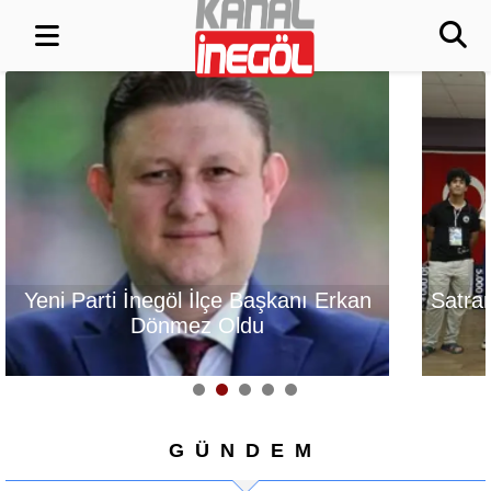
Yeni Parti İnegöl İlçe Başkanı Erkan
Satrançt
Dönmez Oldu
GÜNDEM