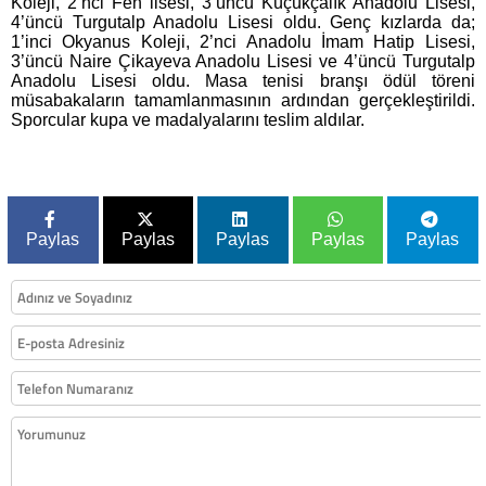
Koleji, 2’nci Fen lisesi, 3’üncü Küçükçalık Anadolu Lisesi,
4’üncü Turgutalp Anadolu Lisesi oldu. Genç kızlarda da;
1’inci Okyanus Koleji, 2’nci Anadolu İmam Hatip Lisesi,
3’üncü Naire Çikayeva Anadolu Lisesi ve 4’üncü Turgutalp
Anadolu Lisesi oldu. Masa tenisi branşı ödül töreni
müsabakaların tamamlanmasının ardından gerçekleştirildi.
Sporcular kupa ve madalyalarını teslim aldılar.
Paylas
Paylas
Paylas
Paylas
Paylas