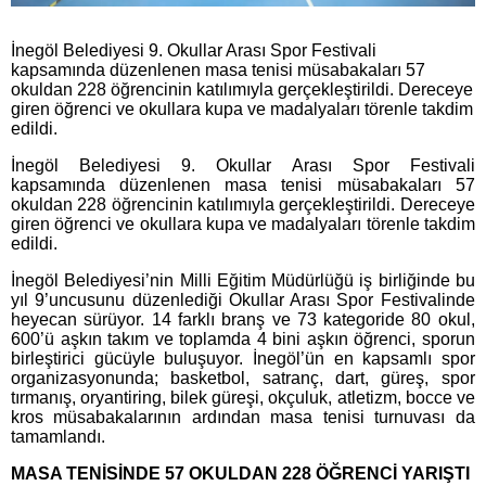
İnegöl Belediyesi 9. Okullar Arası Spor Festivali
kapsamında düzenlenen masa tenisi müsabakaları 57
okuldan 228 öğrencinin katılımıyla gerçekleştirildi. Dereceye
giren öğrenci ve okullara kupa ve madalyaları törenle takdim
edildi.
İnegöl Belediyesi 9. Okullar Arası Spor Festivali
kapsamında düzenlenen masa tenisi müsabakaları 57
okuldan 228 öğrencinin katılımıyla gerçekleştirildi. Dereceye
giren öğrenci ve okullara kupa ve madalyaları törenle takdim
edildi.
İnegöl Belediyesi’nin Milli Eğitim Müdürlüğü iş birliğinde bu
yıl 9’uncusunu düzenlediği Okullar Arası Spor Festivalinde
heyecan sürüyor. 14 farklı branş ve 73 kategoride 80 okul,
600’ü aşkın takım ve toplamda 4 bini aşkın öğrenci, sporun
birleştirici gücüyle buluşuyor. İnegöl’ün en kapsamlı spor
organizasyonunda; basketbol, satranç, dart, güreş, spor
tırmanış, oryantiring, bilek güreşi, okçuluk, atletizm, bocce ve
kros müsabakalarının ardından masa tenisi turnuvası da
tamamlandı.
MASA TENİSİNDE 57 OKULDAN 228 ÖĞRENCİ YARIŞTI