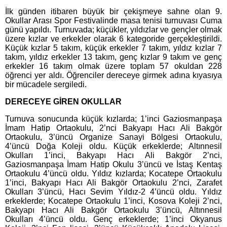
İlk günden itibaren büyük bir çekişmeye sahne olan 9.
Okullar Arası Spor Festivalinde masa tenisi turnuvası Cuma
günü yapıldı. Turnuvada; küçükler, yıldızlar ve gençler olmak
üzere kızlar ve erkekler olarak 6 kategoride gerçekleştirildi.
Küçük kızlar 5 takım, küçük erkekler 7 takım, yıldız kızlar 7
takım, yıldız erkekler 13 takım, genç kızlar 9 takım ve genç
erkekler 16 takım olmak üzere toplam 57 okuldan 228
öğrenci yer aldı. Öğrenciler dereceye girmek adına kıyasıya
bir mücadele sergiledi.
DERECEYE GİREN OKULLAR
Turnuva sonucunda küçük kızlarda; 1’inci Gaziosmanpaşa
İmam Hatip Ortaokulu, 2’nci Bakyapı Hacı Ali Bakgör
Ortaokulu, 3’üncü Organize Sanayi Bölgesi Ortaokulu,
4’üncü Doğa Koleji oldu. Küçük erkeklerde; Altınnesil
Okulları 1’inci, Bakyapı Hacı Ali Bakgör 2’nci,
Gaziosmanpaşa İmam Hatip Okulu 3’üncü ve İstaş Kentaş
Ortaokulu 4’üncü oldu. Yıldız kızlarda; Kocatepe Ortaokulu
1’inci, Bakyapı Hacı Ali Bakgör Ortaokulu 2’nci, Zarafet
Okulları 3’üncü, Hacı Sevim Yıldız-2 4’üncü oldu. Yıldız
erkeklerde; Kocatepe Ortaokulu 1’inci, Kosova Koleji 2’nci,
Bakyapı Hacı Ali Bakgör Ortaokulu 3’üncü, Altınnesil
Okulları 4’üncü oldu. Genç erkeklerde; 1’inci Okyanus