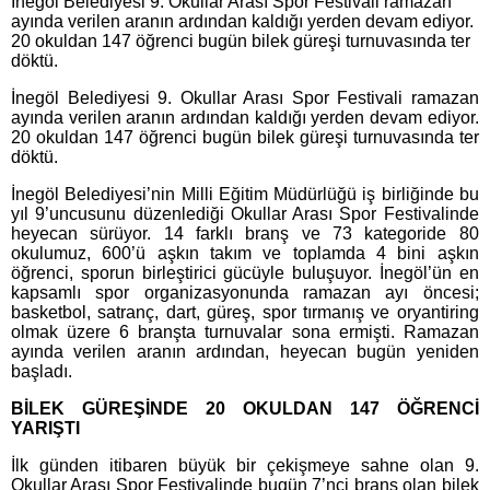
İnegöl Belediyesi 9. Okullar Arası Spor Festivali ramazan
ayında verilen aranın ardından kaldığı yerden devam ediyor.
20 okuldan 147 öğrenci bugün bilek güreşi turnuvasında ter
döktü.
İnegöl Belediyesi 9. Okullar Arası Spor Festivali ramazan
ayında verilen aranın ardından kaldığı yerden devam ediyor.
20 okuldan 147 öğrenci bugün bilek güreşi turnuvasında ter
döktü.
İnegöl Belediyesi’nin Milli Eğitim Müdürlüğü iş birliğinde bu
yıl 9’uncusunu düzenlediği Okullar Arası Spor Festivalinde
heyecan sürüyor. 14 farklı branş ve 73 kategoride 80
okulumuz, 600’ü aşkın takım ve toplamda 4 bini aşkın
öğrenci, sporun birleştirici gücüyle buluşuyor. İnegöl’ün en
kapsamlı spor organizasyonunda ramazan ayı öncesi;
basketbol, satranç, dart, güreş, spor tırmanış ve oryantiring
olmak üzere 6 branşta turnuvalar sona ermişti. Ramazan
ayında verilen aranın ardından, heyecan bugün yeniden
başladı.
BİLEK GÜREŞİNDE 20 OKULDAN 147 ÖĞRENCİ
YARIŞTI
İlk günden itibaren büyük bir çekişmeye sahne olan 9.
Okullar Arası Spor Festivalinde bugün 7’nci branş olan bilek