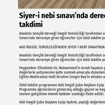
Siyer-i nebi sınavı’nda der
takdimi
Anadolu Gençlik Derneği İnegöl Temsilciliği tarafından o
Sınavı’nda dereceye giren öğrenciler için ödül takdim pr
AGD İNEGÖL TEMSİLCİLİĞİ’NDEN SİYER-İ NEBİ SINAVI’N
Anadolu Gençlik Derneği İnegöl Temsilciliği tarafından o
Sınavı’nda dereceye giren öğrenciler için ödül takdim pr
Peygamber Efendimiz Hz. Muhammed’in örnek hayatını gen
değerlerle yetişmesine katkı sunmak amacıyla düzenlenen 
Eğitim Müdürümüz Halil İbrahim Zengin Bey’in elinden a
Ödül takdim programına AGD İnegöl Şube Başkanı Eyüp Ayd
Programda öğrencilerin göstermiş olduğu gayret ve başarı
manevi gelişimine önemli katkılar sunduğu ifade edildi.
AGD İnegöl Şube Başkanı Eyüp Aydınlı, yaptığı değerlendi