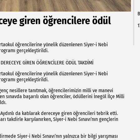
B
eceye giren öğrencilere ödül
1
rtaokul öğrencilerine yönelik düzenlenen Siyer-i Nebi
ogramı gerçekleştirildi.
DA DERECEYE GİREN ÖĞRENCİLERE ÖDÜL TAKDİMİ
rtaokul öğrencilerine yönelik düzenlenen Siyer-i Nebi
ogramı gerçekleştirildi.
ç nesillere tanıtmak, öğrencilerimizin milli ve manevi
sınavda başarılı olan öğrenciler, ödüllerini İnegöl İlçe Milli
ldı.
ınlı da katılarak dereceye giren öğrencileri tebrik etti.
 takdirle karşılanırken, Siyer-i Nebi Sınavı’nın gençlerin
rmede Siyer-i Nebi Sınavı’nın yalnızca bir bilgi yarışması