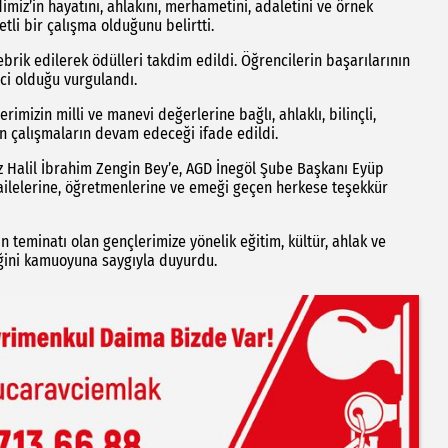
iz’in hayatını, ahlakını, merhametini, adaletini ve örnek
tli bir çalışma olduğunu belirtti.
rik edilerek ödülleri takdim edildi. Öğrencilerin başarılarının
ici olduğu vurgulandı.
rimizin milli ve manevi değerlerine bağlı, ahlaklı, bilinçli,
an çalışmaların devam edeceği ifade edildi.
z Halil İbrahim Zengin Bey’e, AGD İnegöl Şube Başkanı Eyüp
, ailelerine, öğretmenlerine ve emeği geçen herkese teşekkür
n teminatı olan gençlerimize yönelik eğitim, kültür, ahlak ve
eğini kamuoyuna saygıyla duyurdu.