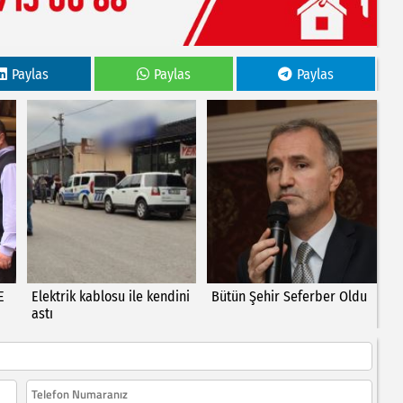
Paylas
Paylas
Paylas
E
Elektrik kablosu ile kendini
Bütün Şehir Seferber Oldu
astı