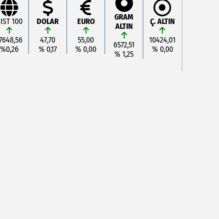
GRAM
IST 100
DOLAR
EURO
Ç. ALTIN
ALTIN
7648,56
47,70
55,00
10424,01
6572,51
%0,26
% 0,17
% 0,00
% 0,00
% 1,25