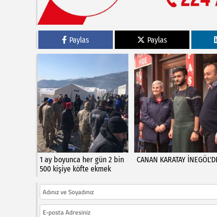
Paylas
Paylas
1 ay boyunca her gün 2 bin
CANAN KARATAY İNEGÖL'D
500 kişiye köfte ekmek