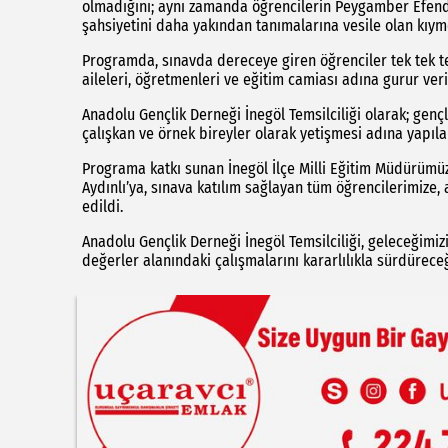
olmadığını; aynı zamanda öğrencilerin Peygamber Efendim
şahsiyetini daha yakından tanımalarına vesile olan kıyme
Programda, sınavda dereceye giren öğrenciler tek tek teb
aileleri, öğretmenleri ve eğitim camiası adına gurur ver
Anadolu Gençlik Derneği İnegöl Temsilciliği olarak; gençle
çalışkan ve örnek bireyler olarak yetişmesi adına yapıl
Programa katkı sunan İnegöl İlçe Milli Eğitim Müdürümü
Aydınlı’ya, sınava katılım sağlayan tüm öğrencilerimize
edildi.
Anadolu Gençlik Derneği İnegöl Temsilciliği, geleceğimizi
değerler alanındaki çalışmalarını kararlılıkla sürdürec