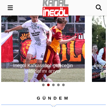
İnegöl, Gastronomi Festivali
Alanyurt Yü
İle Lezzetlerini Vitrine
Yapım Çalış
Çıkarıyor
GÜNDEM