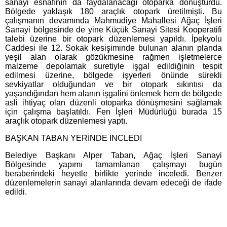
sanayi esnafının da faydalanacağı otoparka dönüştürdü.
Bölgede yaklaşık 180 araçlık otopark üretilmişti. Bu
çalışmanın devamında Mahmudiye Mahallesi Ağaç İşleri
Sanayi bölgesinde de yine Küçük Sanayi Sitesi Kooperatifi
talebi üzerine bir otopark düzenlemesi yapıldı. İpekyolu
Caddesi ile 12. Sokak kesişiminde bulunan alanın planda
yeşil alan olarak gözükmesine rağmen işletmelerce
malzeme depolamak suretiyle işgal edildiğinin tespit
edilmesi üzerine, bölgede işyerleri önünde sürekli
sevkiyatlar olduğundan ve bir otopark sıkıntısı da
yaşandığından hem alanın işgalini önlemek hem de bölgede
asli ihtiyaç olan düzenli otoparka dönüşmesini sağlamak
için çalışma başlatıldı. Fen İşleri Müdürlüğü burada 15
araçlık otopark düzenlemesi yaptı.
BAŞKAN TABAN YERİNDE İNCLEDİ
Belediye Başkanı Alper Taban, Ağaç İşleri Sanayi
Bölgesinde yapımı tamamlanan çalışmayı bugün
beraberindeki heyetle birlikte yerinde inceledi. Benzer
düzenlemelerin sanayi alanlarında devam edeceği de ifade
edildi.