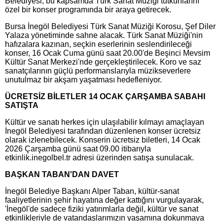
Belediyesi, bu kapsamda Türk Sanat Müziği tutkunlarını
özel bir konser programında bir araya getirecek.
Bursa İnegöl Belediyesi Türk Sanat Müziği Korosu, Şef Diler
Yalaza yönetiminde sahne alacak. Türk Sanat Müziği'nin
hafızalara kazınan, seçkin eserlerinin seslendirileceği
konser, 16 Ocak Cuma günü saat 20.00'de Beşinci Mevsim
Kültür Sanat Merkezi'nde gerçekleştirilecek. Koro ve saz
sanatçılarının güçlü performanslarıyla müzikseverlere
unutulmaz bir akşam yaşatması hedefleniyor.
ÜCRETSİZ BİLETLER 14 OCAK ÇARŞAMBA SABAHI
SATIŞTA
Kültür ve sanatı herkes için ulaşılabilir kılmayı amaçlayan
İnegöl Belediyesi tarafından düzenlenen konser ücretsiz
olarak izlenebilecek. Konserin ücretsiz biletleri, 14 Ocak
2026 Çarşamba günü saat 09.00 itibarıyla
etkinlik.inegolbel.tr adresi üzerinden satışa sunulacak.
BAŞKAN TABAN'DAN DAVET
İnegöl Belediye Başkanı Alper Taban, kültür-sanat
faaliyetlerinin şehir hayatına değer kattığını vurgulayarak,
'İnegöl'de sadece fiziki yatırımlarla değil, kültür ve sanat
etkinlikleriyle de vatandaşlarımızın yaşamına dokunmaya