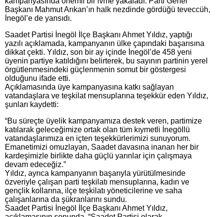
kampanyasında önemli bir ivme yakaladı. Parti Genel
Başkanı Mahmut Arıkan’ın halk nezdinde gördüğü teveccüh,
İnegöl’e de yansıdı.
Saadet Partisi İnegöl İlçe Başkanı Ahmet Yıldız, yaptığı
yazılı açıklamada, kampanyanın ülke çapındaki başarısına
dikkat çekti. Yıldız, son bir ay içinde İnegöl’de 458 yeni
üyenin partiye katıldığını belirterek, bu sayının partinin yerel
örgütlenmesindeki güçlenmenin somut bir göstergesi
olduğunu ifade etti.
Açıklamasında üye kampanyasına katkı sağlayan
vatandaşlara ve teşkilat mensuplarına teşekkür eden Yıldız,
şunları kaydetti:
“Bu süreçte üyelik kampanyamıza destek veren, partimize
katılarak geleceğimize ortak olan tüm kıymetli İnegöllü
vatandaşlarımıza en içten teşekkürlerimizi sunuyorum.
Emanetimizi omuzlayan, Saadet davasına inanan her bir
kardeşimizle birlikte daha güçlü yarınlar için çalışmaya
devam edeceğiz.”
Yıldız, ayrıca kampanyanın başarıyla yürütülmesinde
özveriyle çalışan parti teşkilatı mensuplarına, kadın ve
gençlik kollarına, ilçe teşkilatı yöneticilerine ve saha
çalışanlarına da şükranlarını sundu.
Saadet Partisi İnegöl İlçe Başkanı Ahmet Yıldız,
açıklamasının sonunda, “Saadet Partisi olarak,