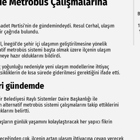
’de Metrobüs Çalışmalarına
B
1
adet Partisi’nin de gündemindeydi. Resul Cerhal, ulaşım
ir çağrıda bulundu.
, İnegöl’de şehir içi ulaşımın geliştirilmesine yönelik
natif metrobüs sistemi başta olmak üzere ilçenin ulaşım
eye hazır olduklarını bildirdi.
ç yoğunluğu nedeniyle yeni ulaşım modellerine ihtiyaç
kliklerin de kısa sürede giderilmesi gerektiğini ifade etti.
eri gündemde
 Belediyesi Raylı Sistemler Daire Başkanlığı ile
lternatif metrobüs sistemi çalışmalarını takip ettiklerini
larını belirtti.
şların günlük yaşamını kolaylaştıracak her yapıcı fikrin
leceğinden çok, ilçenin artan ulaşım ihtiyacına cevap verecek