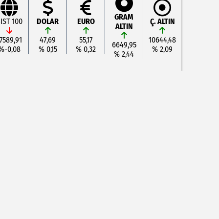
GRAM
IST 100
DOLAR
EURO
Ç. ALTIN
ALTIN
7589,91
47,69
55,17
10644,48
6649,95
%-0,08
% 0,15
% 0,32
% 2,09
% 2,44