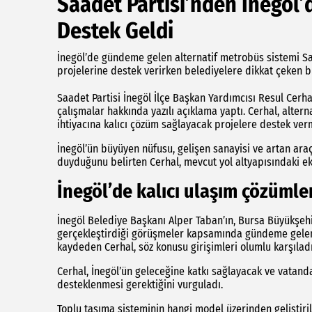
Saadet Partisi’nden İnegöl
Destek Geldi
İnegöl’de gündeme gelen alternatif metrobüs sistemi Sa
projelerine destek verirken belediyelere dikkat çeken b
Saadet Partisi İnegöl İlçe Başkan Yardımcısı Resul Cerhal
çalışmalar hakkında yazılı açıklama yaptı. Cerhal, alter
ihtiyacına kalıcı çözüm sağlayacak projelere destek verm
İnegöl’ün büyüyen nüfusu, gelişen sanayisi ve artan ara
duyduğunu belirten Cerhal, mevcut yol altyapısındaki eksi
İnegöl’de kalıcı ulaşım çözüml
İnegöl Belediye Başkanı Alper Taban’ın, Bursa Büyükşehir
gerçekleştirdiği görüşmeler kapsamında gündeme gelen a
kaydeden Cerhal, söz konusu girişimleri olumlu karşıladık
Cerhal, İnegöl’ün geleceğine katkı sağlayacak ve vatanda
desteklenmesi gerektiğini vurguladı.
Toplu taşıma sisteminin hangi model üzerinden geliştiri