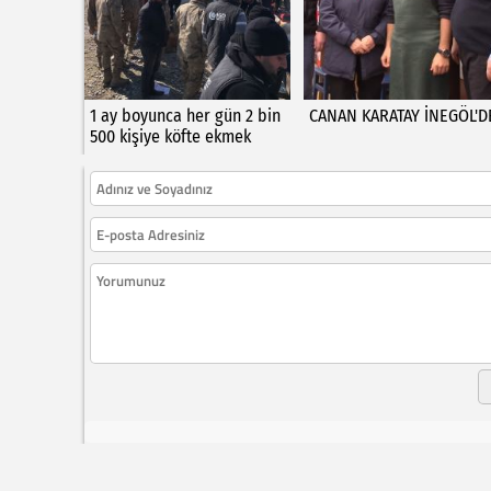
1 ay boyunca her gün 2 bin
CANAN KARATAY İNEGÖL'D
500 kişiye köfte ekmek