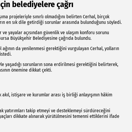
için belediyelere çağrı
ıma projeleriyle sınırlı olmadığını belirten Cerhal, birçok
rın en sık dile getirdiği sorunlar arasında bulunduğunu söyledi.
er ve yayalar açısından güvenlik ve ulaşım konforu sorunu
 Bursa Büyükşehir Belediyesine çağrıda bulundu.
l ağının da yenilenmesi gerektiğini vurgulayan Cerhal, yolların
istedi.
le yaşadığı sorunların sona erdirilmesi gerektiğini belirterek,
sının önemine dikkat çekti.
 akıl, istişare ve kurumlar arası iş birliği anlayışının hâkim
acak yatırımları takip etmeyi ve desteklemeyi sürdüreceğini
yaçları dikkate alınarak yürütülmesini temenni ettiklerini ifade