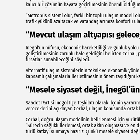
kalıcı bir çözümün hayata geçirilmesinin önemli olduğu
“Metrobüs sistemi olur, farklı bir toplu ulaşım modeli olu
trafik yükünü azaltacak ve vatandaşlarımıza konforlu ula
“Mevcut ulaşım altyapısı gelec
İnegöl’ün nüfusu, ekonomik hareketliliği ve günlük yolcu
geliştirilmesinin zorunlu hale geldiğini belirten Cerhal,
fırsatlar sunabileceğini söyledi.
Alternatif ulaşım sistemlerinin teknik ve ekonomik yönle
kapsamlı çalışmalarla ilerletilmesinin önem taşıdığını ka
“Mesele siyaset değil, İnegöl’ün
Saadet Partisi İnegöl İlçe Teşkilatı olarak ilçenin yara
vereceklerini açıklayan Cerhal, ulaşım konusunda ortak h
Cerhal, doğru ulaşım modelinin belirlenmesi için yürütül
“Sürecin sağlıklı ilerlemesi, ortak aklın oluşması ve e
türlü katkıyı sunmaya hazırız. Çünkü mesele siyaset değil,