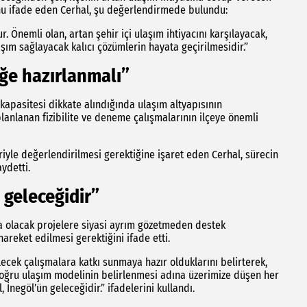
nu ifade eden Cerhal, şu değerlendirmede bulundu:
r. Önemli olan, artan şehir içi ulaşım ihtiyacını karşılayacak,
şım sağlayacak kalıcı çözümlerin hayata geçirilmesidir.”
eğe hazırlanmalı”
 kapasitesi dikkate alındığında ulaşım altyapısının
 planlanan fizibilite ve deneme çalışmalarının ilçeye önemli
riyle değerlendirilmesi gerektiğine işaret eden Cerhal, sürecin
ydetti.
 geleceğidir”
rına olacak projelere siyasi ayrım gözetmeden destek
areket edilmesi gerektiğini ifade etti.
ecek çalışmalara katkı sunmaya hazır olduklarını belirterek,
n doğru ulaşım modelinin belirlenmesi adına üzerimize düşen her
 İnegöl’ün geleceğidir.” ifadelerini kullandı.