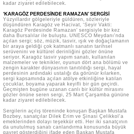
kadar ziyaret edilebilecek.
‘KARAGÖZ PERDESİNDE RAMAZAN’ SERGİSİ
Yüzyıllardır gölgeleriyle güldüren, sözleriyle
düşündüren Karagöz ve Hacivat, ‘Seyir Vakti:
Karagöz Perdesinde Ramazan’ sergisiyle bir kez
daha Bursalılar ile buluştu. UNESCO Meydanı’nda
açılan sergi; söz, müzik, tasvir, ışık ve doğaçlamanın
bir araya geldiği çok katmanlı sanatın tarihsel
serüvenini ve kültürel derinliğini gözler önüne
seriyor. Karagöz tasvir yapım sanatı, kullanılan
malzemeler ve teknikler, oyunun dört ana bölümü ve
zengin karakter dünyasının tanıtıldığı sergi, hayal
perdesinin ardındaki ustalığı da görünür kılarken,
sergi kapsamında açılan atölye etkinliğine katılan
çocuklar, boyama yaparak keyifli bir gün geçirdi.
Geçmişten bugüne uzanan canlı bir kültür mirasını
gözler önüne seren sergi, 25 Mart Çarşamba gününe
kadar ziyaret edilebilecek.
Sergilerin açılış töreninde konuşan Başkan Mustafa
Bozbey, sanatçılar Dilek Erim ve Şinasi Çelikkol’a
emeklerinden dolayı teşekkür etti. Her iki sanatçının
da unutulmuş sanatı canlandırma konusunda büyük
gayret gösterdiğini ifade eden Başkan Mustafa