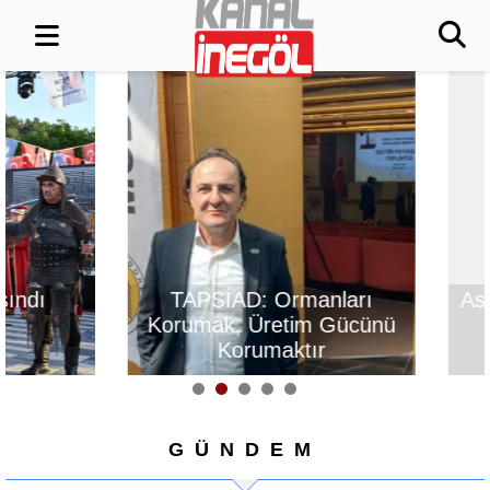
TAPSİAD: Ormanları
Aslı Hünel’den 
Korumak, Üretim Gücünü
müzik ziy
Korumaktır
GÜNDEM