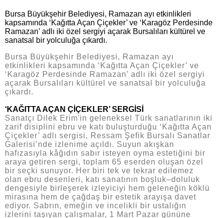
Bursa Büyükşehir Belediyesi, Ramazan ayı etkinlikleri
kapsamında ‘Kağıtta Açan Çiçekler’ ve ‘Karagöz Perdesinde
Ramazan’ adlı iki özel sergiyi açarak Bursalıları kültürel ve
sanatsal bir yolculuğa çıkardı.
Bursa Büyükşehir Belediyesi, Ramazan ayı
etkinlikleri kapsamında ‘Kağıtta Açan Çiçekler’ ve
‘Karagöz Perdesinde Ramazan’ adlı iki özel sergiyi
açarak Bursalıları kültürel ve sanatsal bir yolculuğa
çıkardı.
‘KAĞITTA AÇAN ÇİÇEKLER’ SERGİSİ
Sanatçı Dilek Erim'in geleneksel Türk sanatlarının iki
zarif disiplini ebru ve katı buluşturduğu ‘Kağıtta Açan
Çiçekler’ adlı sergisi, Ressam Şefik Bursalı Sanatlar
Galerisi’nde izlenime açıldı. Suyun akışkan
hafızasıyla kâğıdın sabır isteyen oyma estetiğini bir
araya getiren sergi, toplam 65 eserden oluşan özel
bir seçki sunuyor. Her biri tek ve tekrar edilemez
olan ebru desenleri, katı sanatının boşluk–doluluk
dengesiyle birleşerek izleyiciyi hem geleneğin köklü
mirasına hem de çağdaş bir estetik arayışa davet
ediyor. Sabrın, emeğin ve incelikli bir ustalığın
izlerini taşıyan çalışmalar, 1 Mart Pazar gününe