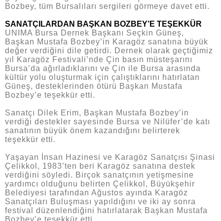
Bozbey, tüm Bursalıları sergileri görmeye davet etti.
SANATÇILARDAN BAŞKAN BOZBEY’E TEŞEKKÜR
UNIMA Bursa Dernek Başkanı Seçkin Güneş,
Başkan Mustafa Bozbey’in Karagöz sanatına büyük
değer verdiğini dile getirdi. Dernek olarak geçtiğimiz
yıl Karagöz Festivali’nde Çin basın müsteşarını
Bursa’da ağırladıklarını ve Çin ile Bursa arasında
kültür yolu oluşturmak için çalıştıklarını hatırlatan
Güneş, desteklerinden ötürü Başkan Mustafa
Bozbey’e teşekkür etti.
Sanatçı Dilek Erim, Başkan Mustafa Bozbey’in
verdiği destekler sayesinde Bursa ve Nilüfer’de katı
sanatının büyük önem kazandığını belirterek
teşekkür etti.
Yaşayan İnsan Hazinesi ve Karagöz Sanatçısı Şinasi
Çelikkol, 1983’ten beri Karagöz sanatına destek
verdiğini söyledi. Birçok sanatçının yetişmesine
yardımcı olduğunu belirten Çelikkol, Büyükşehir
Belediyesi tarafından Ağustos ayında Karagöz
Sanatçıları Buluşması yapıldığını ve iki ay sonra
festival düzenlendiğini hatırlatarak Başkan Mustafa
Bozbey’e teşekkür etti.