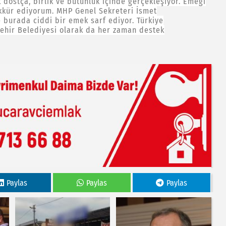
 dostça, birlik ve bütünlük içinde gerçekleşiyor. Emeği
kkür ediyorum. MHP Genel Sekreteri İsmet
 burada ciddi bir emek sarf ediyor. Türkiye
ehir Belediyesi olarak da her zaman destek
Paylas
Paylas
Paylas