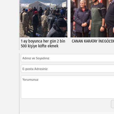
1 ay boyunca her gün 2 bin
CANAN KARATAY İNEGÖL'D
500 kişiye köfte ekmek