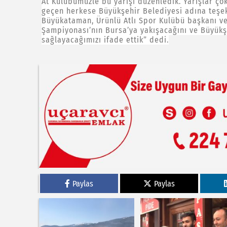
At Kulübümüzle bu yarışı düzenledik. Yarışlar çok
geçen herkese Büyükşehir Belediyesi adına teşe
Büyükataman, Ürünlü Atlı Spor Kulübü başkanı ve
Şampiyonası’nın Bursa’ya yakışacağını ve Büyükş
sağlayacağımızı ifade ettik” dedi.
Paylas
Paylas