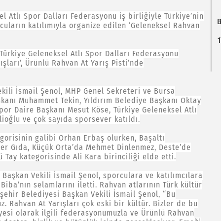
 Atlı Spor Dalları Federasyonu iş birliğiyle Türkiye’nin
B
rcuların katılımıyla organize edilen ‘Geleneksel Rahvan
1
Türkiye Geleneksel Atlı Spor Dalları Federasyonu
ları’, Ürünlü Rahvan At Yarış Pisti’nde
kili İsmail Şenol, MHP Genel Sekreteri ve Bursa
şkanı Muhammet Tekin, Yıldırım Belediye Başkanı Oktay
por Daire Başkanı Mesut Köse, Türkiye Geleneksel Atlı
ioğlu ve çok sayıda sporsever katıldı.
gorisinin galibi Orhan Erbaş olurken, Başaltı
ler Gıda, Küçük Orta’da Mehmet Dinlenmez, Deste’de
Tay kategorisinde Ali Kara birinciliği elde etti.
 Başkan Vekili İsmail Şenol, sporculara ve katılımcılara
iba’nın selamlarını iletti. Rahvan atlarının Türk kültür
ehir Belediyesi Başkan Vekili İsmail Şenol, “Bu
z. Rahvan At Yarışları çok eski bir kültür. Bizler de bu
esi olarak ilgili federasyonumuzla ve Ürünlü Rahvan