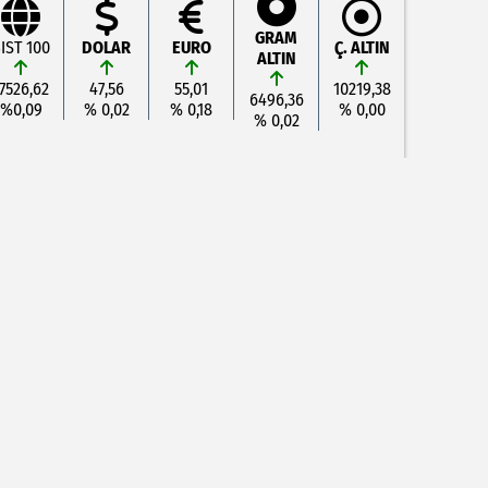
GRAM
IST 100
DOLAR
EURO
Ç. ALTIN
ALTIN
7526,62
47,56
55,01
10219,38
6496,36
%0,09
% 0,02
% 0,18
% 0,00
% 0,02