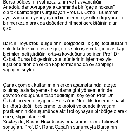
Bursa bölgesinin yalnızca tarım ve hayvancılığın
Anadolu’dan Avrupa’ya aktarımında bir “geçiş noktası”
olarak kalmadığını vurgulayan Prof. Dr. Özbal, Bursa’nın
aynı zamanda yeni yaşam biçimlerinin şekillendiği yaratıcı
bir merkez olarak da değerlendirilmesi gerektiğinin altını
çizdi.
Barcın Höyük’teki bulguların, bölgedeki ilk çiftçi toplulukların
sütü tüketmenin ötesine geçerek sütü işlemek için özel kap
biçimleri geliştirdiğini ortaya koyduğunu belirten Prof. Dr.
Özbal, Bursa bölgesinin, süt ürünlerinin işlenmesiyle
ilişkilendirilen en erken kap formlarına da ev sahipliği
yaptığını söyledi.
Çanak çömlek kullanımının erken aşamalarında, ateşte
ısıtılmış taşlarla yemek hazırlama gibi yöntemlerin de
devrede olduğunun tespit edildiğini söyleyen Prof. Dr.
Özbal, bu veriler ışığında Bursa’nın Neolitik dönemde pasif
bir köprü değil, beslenme, teknoloji ve gündelik yaşam
pratiklerinin dönüşümünde aktif rol oynayan bir bölge olarak
öne çıktığını ifade etti.
Söyleşide, Barcın Höyük araştırmalarının teknik bilimsel
sonuçları, Prof. Dr. Rana Özbal’ın sunumuyla Bursa’nın