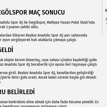
B
NEGÖLSPOR MAÇ SONUCU
1
Anadolu Spor AŞ ile İnegölspor, Maltepe Hasan Polat Stadı’nda
rak 3 puanın sahibi oldu.
kalardan itibaren Beykoz Anadolu Spor AŞ yarı sahasında
oyun sergileyerek hızlı ataklarla çıkmaya çalıştı.
GELDİ
uk ekipte Kerem Dönertaş, ceza sahası içinden kaydettiği golle
oz Anadolu Spor AŞ beraberlik için oyunu ileri taşımaya çalıştı.
rına girdi. Beykoz Anadolu Spor AŞ, kanatlardan geliştirdiği
eçişlerle ikinci golü aradı. Ancak kalan sürede başka gol olmadı
.
RU BELİRLEDİ
unun kontrolünü eline almak için daha fazla hücuma yöneldi. Ev
la İnegölspor savunmasını zorlamaya çalıştı.