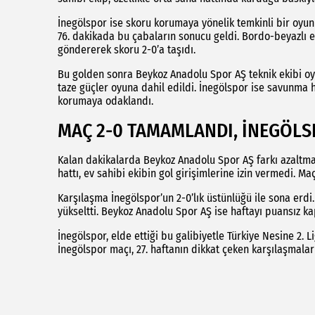
İnegölspor ise skoru korumaya yönelik temkinli bir oyun 
76. dakikada bu çabaların sonucu geldi. Bordo-beyazlı e
göndererek skoru 2-0’a taşıdı.
Bu golden sonra Beykoz Anadolu Spor AŞ teknik ekibi oy
taze güçler oyuna dahil edildi. İnegölspor ise savunma h
korumaya odaklandı.
MAÇ 2-0 TAMAMLANDI, İNEGÖLS
Kalan dakikalarda Beykoz Anadolu Spor AŞ farkı azaltmak 
hattı, ev sahibi ekibin gol girişimlerine izin vermedi. 
Karşılaşma İnegölspor’un 2-0’lık üstünlüğü ile sona erdi.
yükseltti. Beykoz Anadolu Spor AŞ ise haftayı puansız kap
İnegölspor, elde ettiği bu galibiyetle Türkiye Nesine 2. 
İnegölspor maçı, 27. haftanın dikkat çeken karşılaşmaları