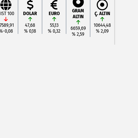
GRAM
IST 100
DOLAR
EURO
Ç. ALTIN
ALTIN
7589,91
47,68
55,13
10644,48
6659,69
%-0,08
% 0,18
% 0,32
% 2,09
% 2,59