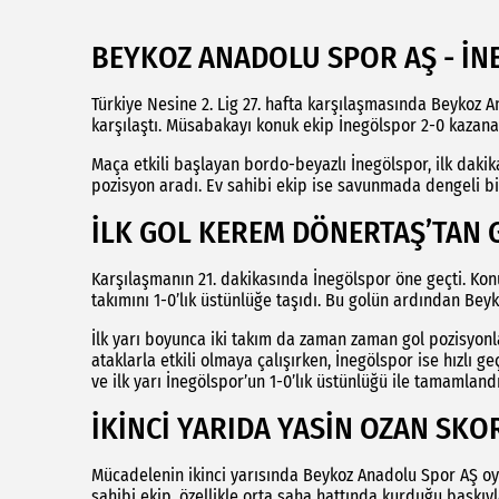
BEYKOZ ANADOLU SPOR AŞ - İ
Türkiye Nesine 2. Lig 27. hafta karşılaşmasında Beykoz 
karşılaştı. Müsabakayı konuk ekip İnegölspor 2-0 kazana
Maça etkili başlayan bordo-beyazlı İnegölspor, ilk daki
pozisyon aradı. Ev sahibi ekip ise savunmada dengeli bir 
İLK GOL KEREM DÖNERTAŞ’TAN 
Karşılaşmanın 21. dakikasında İnegölspor öne geçti. Kon
takımını 1-0’lık üstünlüğe taşıdı. Bu golün ardından Beyk
İlk yarı boyunca iki takım da zaman zaman gol pozisyonla
ataklarla etkili olmaya çalışırken, İnegölspor ise hızlı g
ve ilk yarı İnegölspor’un 1-0’lık üstünlüğü ile tamamlandı
İKİNCİ YARIDA YASİN OZAN SKO
Mücadelenin ikinci yarısında Beykoz Anadolu Spor AŞ oy
sahibi ekip, özellikle orta saha hattında kurduğu baskıy