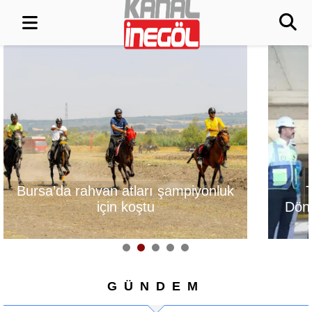
Turgutalp Kentsel
Fetih coşkus
Dönüşümün 1. Etabında
taşın
Hedef 2027
GÜNDEM