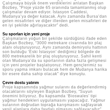
Çalışmaya büyük önem verdiklerini anlatan Başkan
Bozbey, “Proje yüzde 65 oranında tamamlanmış olup
çalışmalar devam ediyor. İstasyon Caddesi,
Mudanya’ya değer katacak. Aynı zamanda Bursa’dan
gelen misafirleri ve diğer illerden gelen misafirleri de
en iyi şekilde ağırlayacaktır” dedi.
Su sporları için yeni proje
Çalışmaların yoğun bir şekilde sürdüğünü ifade eden
Başkan Bozbey, “3000 metrekare civarında bir plaj
alanı oluşturuyoruz. Aynı zamanda demiryolu hattının
son bulduğu ‘Eski İstasyon’ dediğimiz bölgede de
800 metrekarelik bir plaj oluşturuyoruz. Sahil kenti
olan Mudanya’da su sporlarının daha fazla gelişmesi
için yeni projeler başlatıyoruz. Hem gençlerimiz su
sporu yapma imkanı bulacak hem de Mudanya harika
bir esere daha sahip olacak” diye konuştu.
Çevre dostu yatırım
Proje kapsamında yağmur sularını da değerlendirmiş
olacaklarını söyleyen Başkan Bozbey, “Suyun
önemini biliyoruz. Bu kapsamda ‘Bioswales’ tipi
yağmur hendekleri uygulamasını yapacağız. Yağmur
sularının doğrudan toprağa karışmasını sağlayarak
yeşil alanlara daha faydalı olmasını sağlayacağız”