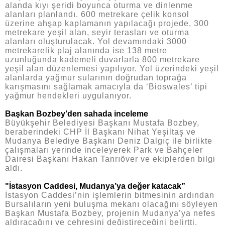
alanda kıyı şeridi boyunca oturma ve dinlenme
alanları planlandı. 600 metrekare çelik konsol
üzerine ahşap kaplamanın yapılacağı projede, 300
metrekare yeşil alan, seyir terasları ve oturma
alanları oluşturulacak. Yol devamındaki 3000
metrekarelik plaj alanında ise 138 metre
uzunluğunda kademeli duvarlarla 800 metrekare
yeşil alan düzenlemesi yapılıyor. Yol üzerindeki yeşil
alanlarda yağmur sularının doğrudan toprağa
karışmasını sağlamak amacıyla da ‘Bioswales’ tipi
yağmur hendekleri uygulanıyor.
Başkan Bozbey’den sahada inceleme
Büyükşehir Belediyesi Başkanı Mustafa Bozbey,
beraberindeki CHP İl Başkanı Nihat Yeşiltaş ve
Mudanya Belediye Başkanı Deniz Dalgıç ile birlikte
çalışmaları yerinde inceleyerek Park ve Bahçeler
Dairesi Başkanı Hakan Tanrıöver ve ekiplerden bilgi
aldı.
"İstasyon Caddesi, Mudanya’ya değer katacak”
İstasyon Caddesi’nin işlemlerin bitmesinin ardından
Bursalıların yeni buluşma mekanı olacağını söyleyen
Başkan Mustafa Bozbey, projenin Mudanya’ya nefes
aldıracağını ve çehresini değiştireceğini belirtti.