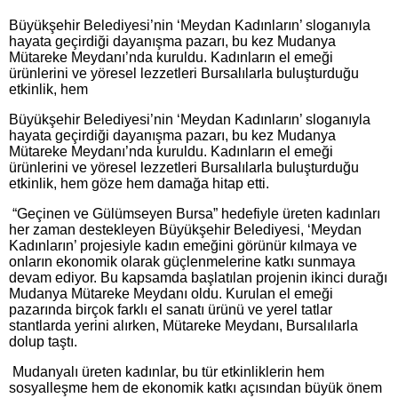
Büyükşehir Belediyesi’nin ‘Meydan Kadınların’ sloganıyla
hayata geçirdiği dayanışma pazarı, bu kez Mudanya
Mütareke Meydanı’nda kuruldu. Kadınların el emeği
ürünlerini ve yöresel lezzetleri Bursalılarla buluşturduğu
etkinlik, hem
Büyükşehir Belediyesi’nin ‘Meydan Kadınların’ sloganıyla
hayata geçirdiği dayanışma pazarı, bu kez Mudanya
Mütareke Meydanı’nda kuruldu. Kadınların el emeği
ürünlerini ve yöresel lezzetleri Bursalılarla buluşturduğu
etkinlik, hem göze hem damağa hitap etti.
“Geçinen ve Gülümseyen Bursa” hedefiyle üreten kadınları
her zaman destekleyen Büyükşehir Belediyesi, ‘Meydan
Kadınların’ projesiyle kadın emeğini görünür kılmaya ve
onların ekonomik olarak güçlenmelerine katkı sunmaya
devam ediyor. Bu kapsamda başlatılan projenin ikinci durağı
Mudanya Mütareke Meydanı oldu. Kurulan el emeği
pazarında birçok farklı el sanatı ürünü ve yerel tatlar
stantlarda yerini alırken, Mütareke Meydanı, Bursalılarla
dolup taştı.
Mudanyalı üreten kadınlar, bu tür etkinliklerin hem
sosyalleşme hem de ekonomik katkı açısından büyük önem