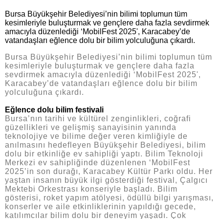
Bursa Büyükşehir Belediyesi’nin bilimi toplumun tüm
kesimleriyle buluşturmak ve gençlere daha fazla sevdirmek
amacıyla düzenlediği ‘MobilFest 2025', Karacabey’de
vatandaşları eğlence dolu bir bilim yolculuğuna çıkardı.
Bursa Büyükşehir Belediyesi’nin bilimi toplumun tüm
kesimleriyle buluşturmak ve gençlere daha fazla
sevdirmek amacıyla düzenlediği ‘MobilFest 2025',
Karacabey’de vatandaşları eğlence dolu bir bilim
yolculuğuna çıkardı.
Eğlence dolu bilim festivali
Bursa’nın tarihi ve kültürel zenginlikleri, coğrafi
güzellikleri ve gelişmiş sanayisinin yanında
teknolojiye ve bilime değer veren kimliğiyle de
anılmasını hedefleyen Büyükşehir Belediyesi, bilim
dolu bir etkinliğe ev sahipliği yaptı. Bilim Teknoloji
Merkezi ev sahipliğinde düzenlenen ‘MobilFest
2025’in son durağı, Karacabey Kültür Parkı oldu. Her
yaştan insanın büyük ilgi gösterdiği festival, Çalgıcı
Mektebi Orkestrası konseriyle başladı. Bilim
gösterisi, roket yapım atölyesi, ödüllü bilgi yarışması,
konserler ve aile etkinliklerinin yapıldığı gecede,
katılımcılar bilim dolu bir deneyim yaşadı. Çok