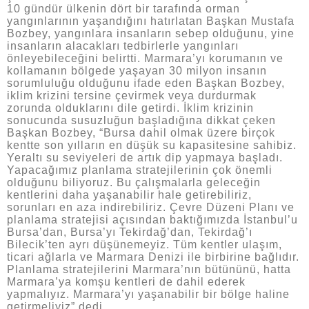
10 gündür ülkenin dört bir tarafında orman
yangınlarının yaşandığını hatırlatan Başkan Mustafa
Bozbey, yangınlara insanların sebep olduğunu, yine
insanların alacakları tedbirlerle yangınları
önleyebileceğini belirtti. Marmara’yı korumanın ve
kollamanın bölgede yaşayan 30 milyon insanın
sorumluluğu olduğunu ifade eden Başkan Bozbey,
iklim krizini tersine çevirmek veya durdurmak
zorunda olduklarını dile getirdi. İklim krizinin
sonucunda susuzluğun başladığına dikkat çeken
Başkan Bozbey, “Bursa dahil olmak üzere birçok
kentte son yılların en düşük su kapasitesine sahibiz.
Yeraltı su seviyeleri de artık dip yapmaya başladı.
Yapacağımız planlama stratejilerinin çok önemli
olduğunu biliyoruz. Bu çalışmalarla geleceğin
kentlerini daha yaşanabilir hale getirebiliriz,
sorunları en aza indirebiliriz. Çevre Düzeni Planı ve
planlama stratejisi açısından baktığımızda İstanbul’u
Bursa’dan, Bursa’yı Tekirdağ’dan, Tekirdağ’ı
Bilecik’ten ayrı düşünemeyiz. Tüm kentler ulaşım,
ticari ağlarla ve Marmara Denizi ile birbirine bağlıdır.
Planlama stratejilerini Marmara’nın bütününü, hatta
Marmara’ya komşu kentleri de dahil ederek
yapmalıyız. Marmara’yı yaşanabilir bir bölge haline
getirmeliyiz” dedi.