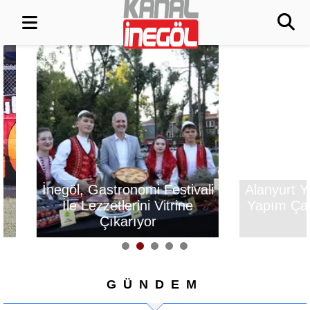
İnegöl, Gastronomi Festivali
Alanyurt Yüzm
İle Lezzetlerini Vitrine
Yapım Çalışmal
Çıkarıyor
GÜNDEM