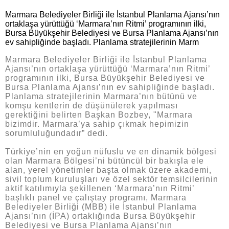
Marmara Belediyeler Birliği ile İstanbul Planlama Ajansı’nın
ortaklaşa yürüttüğü ‘Marmara’nın Ritmi’ programının ilki,
Bursa Büyükşehir Belediyesi ve Bursa Planlama Ajansı’nın
ev sahipliğinde başladı. Planlama stratejilerinin Marm
Marmara Belediyeler Birliği ile İstanbul Planlama
Ajansı’nın ortaklaşa yürüttüğü ‘Marmara’nın Ritmi’
programının ilki, Bursa Büyükşehir Belediyesi ve
Bursa Planlama Ajansı’nın ev sahipliğinde başladı.
Planlama stratejilerinin Marmara’nın bütünü ve
komşu kentlerin de düşünülerek yapılması
gerektiğini belirten Başkan Bozbey, "Marmara
bizimdir. Marmara’ya sahip çıkmak hepimizin
sorumluluğundadır” dedi.
Türkiye’nin en yoğun nüfuslu ve en dinamik bölgesi
olan Marmara Bölgesi’ni bütüncül bir bakışla ele
alan, yerel yönetimler başta olmak üzere akademi,
sivil toplum kuruluşları ve özel sektör temsilcilerinin
aktif katılımıyla şekillenen ‘Marmara’nın Ritmi’
başlıklı panel ve çalıştay programı, Marmara
Belediyeler Birliği (MBB) ile İstanbul Planlama
Ajansı’nın (İPA) ortaklığında Bursa Büyükşehir
Belediyesi ve Bursa Planlama Ajansı’nın