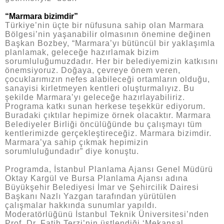
“Marmara bizimdir”
Türkiye’nin üçte bir nüfusuna sahip olan Marmara
Bölgesi’nin yaşanabilir olmasının önemine değinen
Başkan Bozbey, “Marmara’yı bütüncül bir yaklaşımla
planlamak, geleceğe hazırlamak bizim
sorumluluğumuzdadır. Her bir belediyemizin katkısını
önemsiyoruz. Doğaya, çevreye önem veren,
çocuklarımızın nefes alabileceği ortamların olduğu,
sanayisi kirletmeyen kentleri oluşturmalıyız. Bu
şekilde Marmara’yı geleceğe hazırlayabiliriz.
Programa katkı sunan herkese teşekkür ediyorum.
Buradaki çıktılar hepimize örnek olacaktır. Marmara
Belediyeler Birliği öncülüğünde bu çalışmayı tüm
kentlerimizde gerçekleştireceğiz. Marmara bizimdir.
Marmara’ya sahip çıkmak hepimizin
sorumluluğundadır” diye konuştu.
Programda, İstanbul Planlama Ajansı Genel Müdürü
Oktay Kargül ve Bursa Planlama Ajansı adına
Büyükşehir Belediyesi İmar ve Şehircilik Dairesi
Başkanı Nazlı Yazgan tarafından yürütülen
çalışmalar hakkında sunumlar yapıldı.
Moderatörlüğünü İstanbul Teknik Üniversitesi’nden
Prof. Dr. Fatih Terzi’nin üstlendiği ‘Mekansal