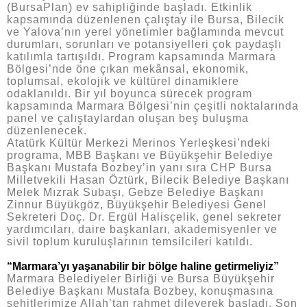
(BursaPlan) ev sahipliğinde başladı. Etkinlik
kapsamında düzenlenen çalıştay ile Bursa, Bilecik
ve Yalova’nın yerel yönetimler bağlamında mevcut
durumları, sorunları ve potansiyelleri çok paydaşlı
katılımla tartışıldı. Program kapsamında Marmara
Bölgesi’nde öne çıkan mekânsal, ekonomik,
toplumsal, ekolojik ve kültürel dinamiklere
odaklanıldı. Bir yıl boyunca sürecek program
kapsamında Marmara Bölgesi’nin çeşitli noktalarında
panel ve çalıştaylardan oluşan beş buluşma
düzenlenecek.
Atatürk Kültür Merkezi Merinos Yerleşkesi’ndeki
programa, MBB Başkanı ve Büyükşehir Belediye
Başkanı Mustafa Bozbey’in yanı sıra CHP Bursa
Milletvekili Hasan Öztürk, Bilecik Belediye Başkanı
Melek Mızrak Subaşı, Gebze Belediye Başkanı
Zinnur Büyükgöz, Büyükşehir Belediyesi Genel
Sekreteri Doç. Dr. Ergül Halisçelik, genel sekreter
yardımcıları, daire başkanları, akademisyenler ve
sivil toplum kuruluşlarının temsilcileri katıldı.
“Marmara’yı yaşanabilir bir bölge haline getirmeliyiz”
Marmara Belediyeler Birliği ve Bursa Büyükşehir
Belediye Başkanı Mustafa Bozbey, konuşmasına
şehitlerimize Allah’tan rahmet dileyerek başladı. Son