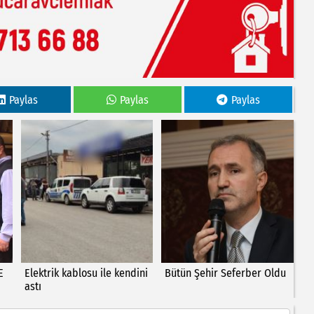
Paylas
Paylas
Paylas
E
Elektrik kablosu ile kendini
Bütün Şehir Seferber Oldu
astı