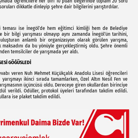
arışmada öğrencilere her biri 10 puan değerinde toplam 20 soru
 soruları dikkatle dinleyip şehre dair bilgilerini yarıştırdılar.
ki teması ise İnegöl’de hem eğitimci kimliği hem de Belediye
e bir bilgi yarışması olmayıp aynı zamanda İnegöl’ün tarihini,
 buluşturan anlamlı bir organizasyon olarak görülen yarışma,
ak maksadını da bu yönüyle gerçekleştirmiş oldu. Şehre önemli
inden temsilciler de yarışmada yer aldı.
ESİ GÖĞÜSLEDİ
cevabı veren Nuh Mehmet Küçükçalık Anadolu Lisesi öğrencileri
i yarışmayı ikinci sırada tamamlarken, Özel Altın Nesil Fen ve
Yarışmasının üçüncüsü oldu. Dereceye giren okullardan birinciye
dül verildi. Ödüller, protokol üyeleri tarafından takdim edildi.
llara ise plaket takdim edildi.