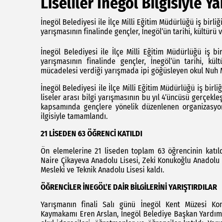
Liseliler İnegöl Bilgisiyle Ya
İnegöl Belediyesi ile İlçe Milli Eğitim Müdürlüğü iş birl
yarışmasının finalinde gençler, İnegöl’ün tarihi, kültürü v
İnegöl Belediyesi ile İlçe Milli Eğitim Müdürlüğü iş b
yarışmasının finalinde gençler, İnegöl’ün tarihi, kül
mücadelesi verdiği yarışmada ipi göğüsleyen okul Nuh 
İnegöl Belediyesi ile İlçe Milli Eğitim Müdürlüğü iş bir
liseler arası bilgi yarışmasının bu yıl 4’üncüsü gerçekleşt
kapsamında gençlere yönelik düzenlenen organizasyon
ilgisiyle tamamlandı.
21 LİSEDEN 63 ÖĞRENCİ KATILDI
Ön elemelerine 21 liseden toplam 63 öğrencinin katıl
Naire Çikayeva Anadolu Lisesi, Zeki Konukoğlu Anadolu L
Mesleki ve Teknik Anadolu Lisesi kaldı.
ÖĞRENCİLER İNEGÖL’E DAİR BİLGİLERİNİ YARIŞTIRDILAR
Yarışmanın finali Salı günü İnegöl Kent Müzesi Kon
Kaymakamı Eren Arslan, İnegöl Belediye Başkan Yardımcı