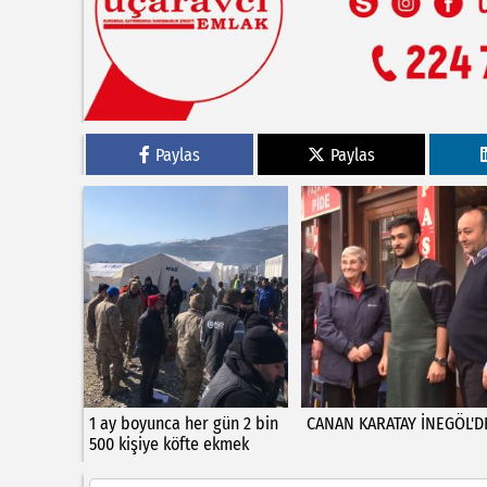
Paylas
Paylas
1 ay boyunca her gün 2 bin
CANAN KARATAY İNEGÖL'D
500 kişiye köfte ekmek