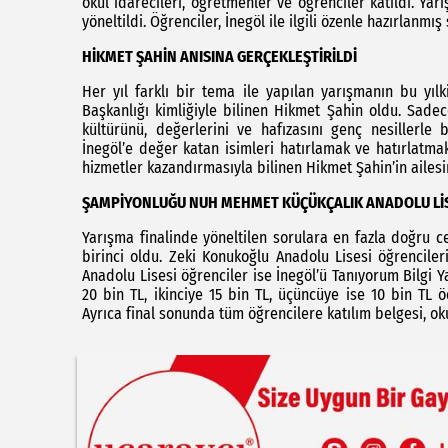
okul idarecileri, öğretmenler ve öğrenciler katıldı. Y
yöneltildi. Öğrenciler, İnegöl ile ilgili özenle hazırlanmış
HİKMET ŞAHİN ANISINA GERÇEKLEŞTİRİLDİ
Her yıl farklı bir tema ile yapılan yarışmanın bu yıl
Başkanlığı kimliğiyle bilinen Hikmet Şahin oldu. Sadec
kültürünü, değerlerini ve hafızasını genç nesillerle
İnegöl’e değer katan isimleri hatırlamak ve hatırlatm
hizmetler kazandırmasıyla bilinen Hikmet Şahin’in ailes
ŞAMPİYONLUĞU NUH MEHMET KÜÇÜKÇALIK ANADOLU LİS
Yarışma finalinde yöneltilen sorulara en fazla doğru 
birinci oldu. Zeki Konukoğlu Anadolu Lisesi öğrenciler
Anadolu Lisesi öğrenciler ise İnegöl’ü Tanıyorum Bilgi 
20 bin TL, ikinciye 15 bin TL, üçüncüye ise 10 bin TL ö
Ayrıca final sonunda tüm öğrencilere katılım belgesi, oku