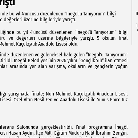
rıştı
B
iğinde bu yıl 4’üncüsü düzenlenen “İnegöl’ü Tanıyorum” bilgi
e değerleri üzerine bilgileriyle yarıştı.
1
irliğinde bu yıl 4’üncüsü düzenlenen “İnegöl’ü Tanıyorum” bilgi
türü ve değerleri üzerine bilgileriyle yarıştı. 5 okulun final
Mehmet Küçükçalık Anadolu Lisesi oldu.
liğinde düzenlenen ve geleneksel hale gelen “İnegöl’ü Tanıyorum”
irildi. İnegöl Belediyesi’nin 2026 yılını “Gençlik Yılı” ilan etmesi
lar arasında yer alan yarışma, okulların ve gençlerin yoğun
dığı yarışmada finale; Nuh Mehmet Küçükçalık Anadolu Lisesi,
isesi, Özel Altın Nesil Fen ve Anadolu Lisesi ile Yunus Emre Kız
ferans Salonunda gerçekleştirildi. Final programına İnegöl
sı Hasan Aydın, İlçe Milli Eğitim Müdürü Halil İbrahim Zengin,