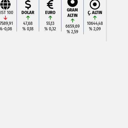
GRAM
IST 100
DOLAR
EURO
Ç. ALTIN
ALTIN
7589,91
47,68
55,13
10644,48
6659,69
%-0,08
% 0,18
% 0,32
% 2,09
% 2,59