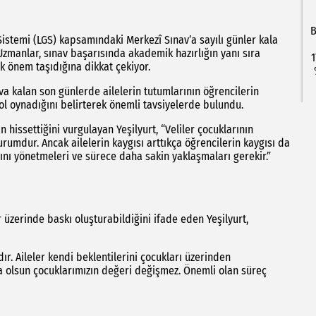
B
Sistemi (LGS) kapsamındaki Merkezî Sınav’a sayılı günler kala
Uzmanlar, sınav başarısında akademik hazırlığın yanı sıra
1
k önem taşıdığına dikkat çekiyor.
va kalan son günlerde ailelerin tutumlarının öğrencilerin
ol oynadığını belirterek önemli tavsiyelerde bulundu.
 hissettiğini vurgulayan Yeşilyurt, “Veliler çocuklarının
urumdur. Ancak ailelerin kaygısı arttıkça öğrencilerin kaygısı da
ını yönetmeleri ve sürece daha sakin yaklaşmaları gerekir.”
üzerinde baskı oluşturabildiğini ifade eden Yeşilyurt,
dır. Aileler kendi beklentilerini çocukları üzerinden
a olsun çocuklarımızın değeri değişmez. Önemli olan süreç