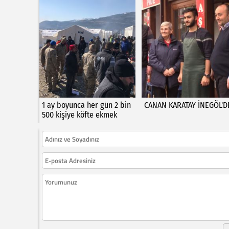
1 ay boyunca her gün 2 bin
CANAN KARATAY İNEGÖL'D
500 kişiye köfte ekmek