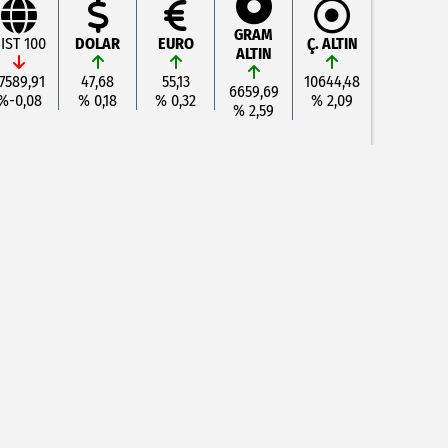
GRAM
IST 100
DOLAR
EURO
Ç. ALTIN
ALTIN
7589,91
47,68
55,13
10644,48
6659,69
%-0,08
% 0,18
% 0,32
% 2,09
% 2,59