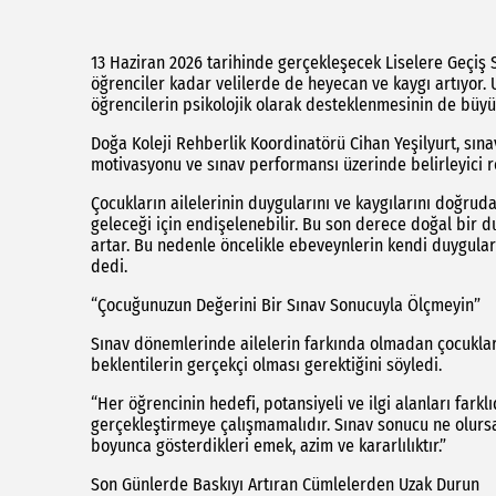
13 Haziran 2026 tarihinde gerçekleşecek Liselere Geçiş 
öğrenciler kadar velilerde de heyecan ve kaygı artıyor. 
öğrencilerin psikolojik olarak desteklenmesinin de büyü
Doğa Koleji Rehberlik Koordinatörü Cihan Yeşilyurt, sına
motivasyonu ve sınav performansı üzerinde belirleyici r
Çocukların ailelerinin duygularını ve kaygılarını doğrudan
geleceği için endişelenebilir. Bu son derece doğal bir d
artar. Bu nedenle öncelikle ebeveynlerin kendi duygular
dedi.
“Çocuğunuzun Değerini Bir Sınav Sonucuyla Ölçmeyin”
Sınav dönemlerinde ailelerin farkında olmadan çocuklar 
beklentilerin gerçekçi olması gerektiğini söyledi.
“Her öğrencinin hedefi, potansiyeli ve ilgi alanları farklı
gerçekleştirmeye çalışmamalıdır. Sınav sonucu ne olurs
boyunca gösterdikleri emek, azim ve kararlılıktır.”
Son Günlerde Baskıyı Artıran Cümlelerden Uzak Durun