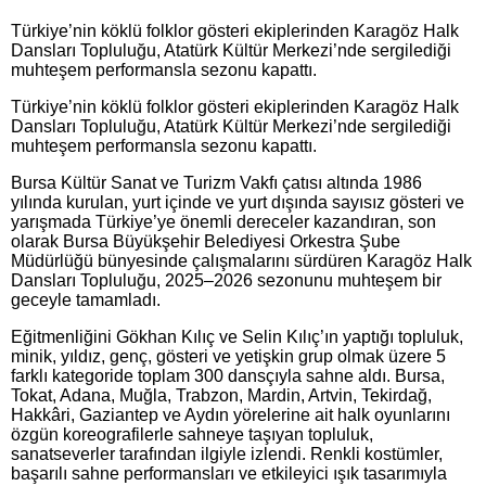
Türkiye’nin köklü folklor gösteri ekiplerinden Karagöz Halk
Dansları Topluluğu, Atatürk Kültür Merkezi’nde sergilediği
muhteşem performansla sezonu kapattı.
Türkiye’nin köklü folklor gösteri ekiplerinden Karagöz Halk
Dansları Topluluğu, Atatürk Kültür Merkezi’nde sergilediği
muhteşem performansla sezonu kapattı.
Bursa Kültür Sanat ve Turizm Vakfı çatısı altında 1986
yılında kurulan, yurt içinde ve yurt dışında sayısız gösteri ve
yarışmada Türkiye’ye önemli dereceler kazandıran, son
olarak Bursa Büyükşehir Belediyesi Orkestra Şube
Müdürlüğü bünyesinde çalışmalarını sürdüren Karagöz Halk
Dansları Topluluğu, 2025–2026 sezonunu muhteşem bir
geceyle tamamladı.
Eğitmenliğini Gökhan Kılıç ve Selin Kılıç’ın yaptığı topluluk,
minik, yıldız, genç, gösteri ve yetişkin grup olmak üzere 5
farklı kategoride toplam 300 dansçıyla sahne aldı. Bursa,
Tokat, Adana, Muğla, Trabzon, Mardin, Artvin, Tekirdağ,
Hakkâri, Gaziantep ve Aydın yörelerine ait halk oyunlarını
özgün koreografilerle sahneye taşıyan topluluk,
sanatseverler tarafından ilgiyle izlendi. Renkli kostümler,
başarılı sahne performansları ve etkileyici ışık tasarımıyla