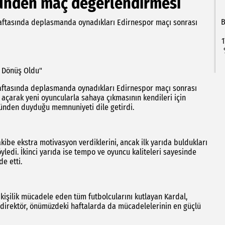
ründen maç değerlendirmesi
B
 haftasında deplasmanda oynadıkları Edirnespor maçı sonrası
1
i Dönüş Oldu"
. haftasında deplasmanda oynadıkları Edirnespor maçı sonrası
açarak yeni oyuncularla sahaya çıkmasının kendileri için
üşünden duyduğu memnuniyeti dile getirdi.
akibe ekstra motivasyon verdiklerini, ancak ilk yarıda buldukları
ledi. İkinci yarıda ise tempo ve oyuncu kaliteleri sayesinde
de etti.
 kişilik mücadele eden tüm futbolcularını kutlayan Kardal,
ik direktör, önümüzdeki haftalarda da mücadelelerinin en güçlü