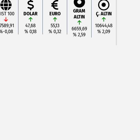
GRAM
IST 100
DOLAR
EURO
Ç. ALTIN
ALTIN
7589,91
47,68
55,13
10644,48
6659,69
%-0,08
% 0,18
% 0,32
% 2,09
% 2,59