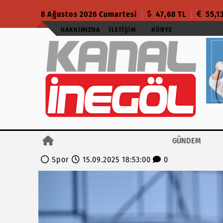
8 Ağustos 2026 Cumartesi
47,68 TL
55,1
HAKKIMIZDA
İLETIŞIM
KÜNYE
GÜNDEM
Spor
15.09.2025 18:53:00
0