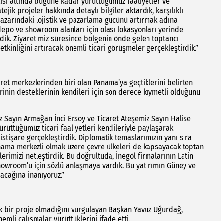
tısı altında bugüne kadar yürüttüğümüz faaliyetler ve
ik projeler hakkında detaylı bilgiler aktardık, karşılıklı
pazarındaki lojistik ve pazarlama gücünü artırmak adına
epo ve showroom alanları için olası lokasyonları yerinde
rdik. Ziyaretimiz süresince bölgenin önde gelen toptancı
etkinliğini artıracak önemli ticari görüşmeler gerçekleştirdik.”
et merkezlerinden biri olan Panama’ya geçtiklerini belirten
rinin desteklerinin kendileri için son derece kıymetli olduğunu
ayın Armağan İnci Ersoy ve Ticaret Ateşemiz Sayın Halise
ürüttüğümüz ticari faaliyetleri kendileriyle paylaşarak
istişare gerçekleştirdik. Diplomatik temaslarımızın yanı sıra
nama merkezli olmak üzere çevre ülkeleri de kapsayacak toptan
erimizi netleştirdik. Bu doğrultuda, İnegöl firmalarının Latin
Showroom’u için sözlü anlaşmaya vardık. Bu yatırımın Güney ve
lacağına inanıyoruz.”
k bir proje olmadığını vurgulayan Başkan Yavuz Uğurdağ,
emli çalışmalar yürüttüklerini ifade etti.