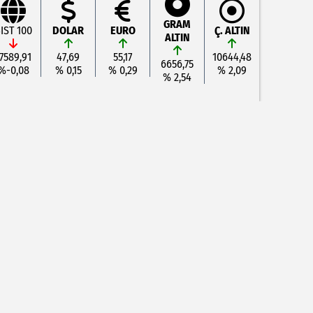
GRAM
IST 100
DOLAR
EURO
Ç. ALTIN
ALTIN
7589,91
47,69
55,17
10644,48
6656,75
%-0,08
% 0,15
% 0,29
% 2,09
% 2,54