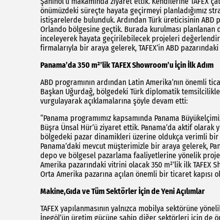
Şahinol’u makamında ziyaret ettik. Kendilerine TAFEX ça
önümüzdeki süreçte hayata geçirmeyi planladığımız stratej
istişarelerde bulunduk. Ardından Türk üreticisinin ABD 
Orlando bölgesine geçtik. Burada kurulması planlanan d
inceleyerek hayata geçirilebilecek projeleri değerlendi
firmalarıyla bir araya gelerek, TAFEX’in ABD pazarındaki 
Panama’da 350 m²’lik TAFEX Showroom’u İçin İlk Adım
ABD programının ardından Latin Amerika’nın önemli ticar
Başkan Uğurdağ, bölgedeki Türk diplomatik temsilcilikle
vurgulayarak açıklamalarına şöyle devam etti:
“Panama programımız kapsamında Panama Büyükelçimiz S
Büşra Ünsal Hür’ü ziyaret ettik. Panama’da aktif olarak y
bölgedeki pazar dinamikleri üzerine oldukça verimli bir 
Panama’daki mevcut müşterimizle bir araya gelerek, Pa
depo ve bölgesel pazarlama faaliyetlerine yönelik projel
Amerika pazarındaki vitrini olacak 350 m²’lik ilk TAFEX 
Orta Amerika pazarına açılan önemli bir ticaret kapısı o
Makine,Gıda ve Tüm Sektörler İçin de Yeni Açılımlar
TAFEX yapılanmasının yalnızca mobilya sektörüne yöneli
İnegöl’ün üretim gücüne sahip diğer sektörleri için de ön