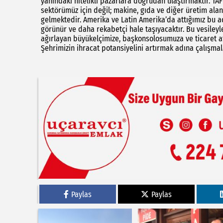
yanındaki nitelikli pazarlara doğrudan ulaştırmaktır. TA
sektörümüz için değil; makine, gıda ve diğer üretim alan
gelmektedir. Amerika ve Latin Amerika’da attığımız bu ad
görünür ve daha rekabetçi hale taşıyacaktır. Bu vesileyle
ağırlayan büyükelçimize, başkonsolosumuza ve ticaret a
Şehrimizin ihracat potansiyelini artırmak adına çalışma
Paylas
Paylas