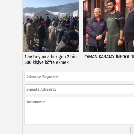
1 ay boyunca her gün 2 bin
CANAN KARATAY İNEGÖL'D
500 kişiye köfte ekmek