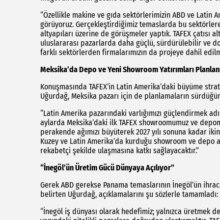
“Özellikle makine ve gıda sektörlerimizin ABD ve Latin 
görüyoruz. Gerçekleştirdiğimiz temaslarda bu sektörlere
altyapıları üzerine de görüşmeler yaptık. TAFEX çatısı a
uluslararası pazarlarda daha güçlü, sürdürülebilir ve 
farklı sektörlerden firmalarımızın da projeye dahil edil
Meksika’da Depo ve Yeni Showroom Yatırımları Planlan
Konuşmasında TAFEX’in Latin Amerika’daki büyüme stratej
Uğurdağ, Meksika pazarı için de planlamaların sürdüğün
“Latin Amerika pazarındaki varlığımızı güçlendirmek ad
aylarda Meksika’daki ilk TAFEX showroomumuz ve depomuz
perakende ağımızı büyüterek 2027 yılı sonuna kadar iki
Kuzey ve Latin Amerika’da kurduğu showroom ve depo ağı
rekabetçi şekilde ulaşmasına katkı sağlayacaktır.”
“İnegöl’ün Üretim Gücü Dünyaya Açılıyor”
Gerek ABD gerekse Panama temaslarının İnegöl’ün ihraca
belirten Uğurdağ, açıklamalarını şu sözlerle tamamladı:
“İnegöl iş dünyası olarak hedefimiz; yalnızca üretmek de