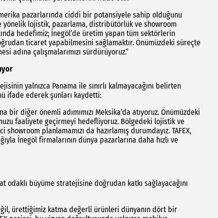
Amerika pazarlarında ciddi bir potansiyele sahip olduğunu
 yönelik lojistik, pazarlama, distribütörlük ve showroom
ltında hedefimiz; İnegöl’de üretim yapan tüm sektörlerin
doğrudan ticaret yapabilmesini sağlamaktır. Önümüzdeki süreçte
mesi adına çalışmalarımızı sürdürüyoruz.”
ıyor
isinin yalnızca Panama ile sınırlı kalmayacağını belirten
ü ifade ederek şunları kaydetti:
ına bir diğer önemli adımımızı Meksika’da atıyoruz. Önümüzdeki
u faaliyete geçirmeyi hedefliyoruz. Bölgedeki lojistik ve
nci showroom planlamamızı da hazırlamış durumdayız. TAFEX,
yla İnegöl firmalarının dünya pazarlarına daha hızlı ve
t odaklı büyüme stratejisine doğrudan katkı sağlayacağını
ğil, ürettiğimiz katma değerli ürünleri dünyanın dört bir