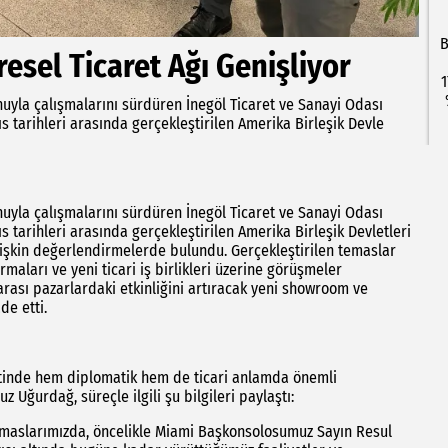
B
esel Ticaret Ağı Genişliyor
1
nuyla çalışmalarını sürdüren İnegöl Ticaret ve Sanayi Odası
 tarihleri arasında gerçekleştirilen Amerika Birleşik Devle
nuyla çalışmalarını sürdüren İnegöl Ticaret ve Sanayi Odası
 tarihleri arasında gerçekleştirilen Amerika Birleşik Devletleri
lişkin değerlendirmelerde bulundu. Gerçekleştirilen temaslar
aları ve yeni ticari iş birlikleri üzerine görüşmeler
rarası pazarlardaki etkinliğini artıracak yeni showroom ve
de etti.
letinde hem diplomatik hem de ticari anlamda önemli
ğurdağ, süreçle ilgili şu bilgileri paylaştı:
maslarımızda, öncelikle Miami Başkonsolosumuz Sayın Resul