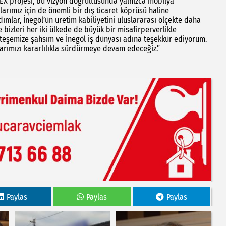
FEX projesi, bu vizyon doğrultusunda yalnızca mobilya
larımız için de önemli bir dış ticaret köprüsü haline
ımlar, İnegöl’ün üretim kabiliyetini uluslararası ölçekte daha
 bizleri her iki ülkede de büyük bir misafirperverlikle
teşemize şahsım ve İnegöl iş dünyası adına teşekkür ediyorum.
larımızı kararlılıkla sürdürmeye devam edeceğiz.”
Paylas
Paylas
Paylas