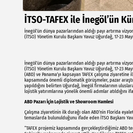
İTSO-TAFEX ile İnegöl’ün Kür
İnegöl’ün dünya pazarlarından aldığı payı artırma vizyo
(İTSO) Yönetim Kurulu Başkanı Yavuz Uğurdağ, 17-23 Mayıs
İnegöl’ün dünya pazarlarından aldığı payı artırma vizyo
(İTSO) Yönetim Kurulu Başkanı Yavuz Uğurdağ, 17-23 Mayıs
(ABD) ve Panama’yı kapsayan TAFEX çalışma ziyaretine i
kapsamında önemli diplomatik görüşmeler, pazar araştırm
yapıldığını belirten Uğurdağ, İnegöl firmalarının ulusla
lojistik yatırımlarına yönelik önemli adımlar atıldığını ifa
ABD Pazarı İçin Lojistik ve Showroom Hamlesi
Çalışma ziyaretinin ilk durağı olan ABD’nin Florida eya
temaslarda bulunulduğunu ifade eden İTSO Başkanı Yavuz U
“TAFEX projemiz kapsamında gerçekleştirdiğimiz ABD te