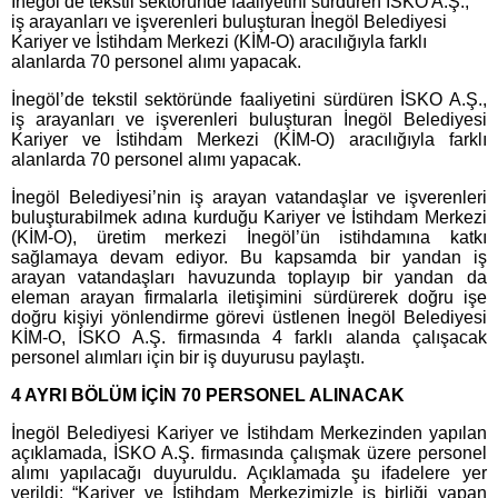
İnegöl’de tekstil sektöründe faaliyetini sürdüren İSKO A.Ş.,
iş arayanları ve işverenleri buluşturan İnegöl Belediyesi
Kariyer ve İstihdam Merkezi (KİM-O) aracılığıyla farklı
alanlarda 70 personel alımı yapacak.
İnegöl’de tekstil sektöründe faaliyetini sürdüren İSKO A.Ş.,
iş arayanları ve işverenleri buluşturan İnegöl Belediyesi
Kariyer ve İstihdam Merkezi (KİM-O) aracılığıyla farklı
alanlarda 70 personel alımı yapacak.
İnegöl Belediyesi’nin iş arayan vatandaşlar ve işverenleri
buluşturabilmek adına kurduğu Kariyer ve İstihdam Merkezi
(KİM-O), üretim merkezi İnegöl’ün istihdamına katkı
sağlamaya devam ediyor. Bu kapsamda bir yandan iş
arayan vatandaşları havuzunda toplayıp bir yandan da
eleman arayan firmalarla iletişimini sürdürerek doğru işe
doğru kişiyi yönlendirme görevi üstlenen İnegöl Belediyesi
KİM-O, İSKO A.Ş. firmasında 4 farklı alanda çalışacak
personel alımları için bir iş duyurusu paylaştı.
4 AYRI BÖLÜM İÇİN 70 PERSONEL ALINACAK
İnegöl Belediyesi Kariyer ve İstihdam Merkezinden yapılan
açıklamada, İSKO A.Ş. firmasında çalışmak üzere personel
alımı yapılacağı duyuruldu. Açıklamada şu ifadelere yer
verildi: “Kariyer ve İstihdam Merkezimizle iş birliği yapan