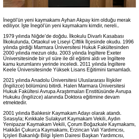
İnegöl'ün yeni kaymakamı Ayhan Akpay kim olduğu merak
ediliyor. İşte İnegöl'ün yeni kaymakamı kimdir, nereli..
1979 yılında Niğde’de doğdu. İlkokulu Divarlı Kasabası
İlkokulunda, Ortaokul ve Liseyi Çiftlik İlçesinde okudu. 1996
yılında girdiği Marmara Üniversitesi Hukuk Fakültesinden
2000 yılında mezun oldu. 2003 yılında İngiltere Exeter
Üniversitesinde bir yıl süre ile dil eğitimi aldı ve İngiltere
kamu kurumlarını yerinde inceledi. 2011 yılında İngiltere
Keele Üniversitesinde Yüksek Lisans Eğitimini tamamladı.
2021 yılında Anadolu Üniversitesi Uluslararası İlişkiler
(İngilizce) bölümünü bitirdi. Halen Marmara Üniversitesi
Hukuk Fakültesi Avrupa Araştırmaları Enstitüsünde Avrupa
Hukuku (İngilizce) alanında Doktora eğitimine devam
etmektedir.
2001 yılında Balıkesir Kaymakam Adayı olarak atandı.
Sırasıyla; Kırıkkale Sulakyurt Kaymakam Vekili, Aydın
Yenipazar Kaymakam Vekili, Çorum Boğazkale Kaymakamı,
Hakkâri Çukurca Kaymakamı, Erzincan Vali Yardımcısı,
İçişleri Bakanlığı Bilgi İşlem Dairesi Başkan Yardımcısı,