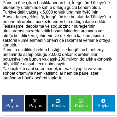
Panelin öne çıkan başlıklarından biri, İnegöl’ün Türkiye’de
blueberry üretiminde sahip olduğu güçlü konum oldu.
Türkiye’deki yaklaşık 5.000 tonluk üretimin %48’inin
Bursa’da gerçekleştiği, İnegöl’ün ise bu alanda Türkiye’nin
en önemli üretim merkezlerinden biri olduğu ifade edildi.
Tesisleşme, depolama ve soğuk zincir süreçlerinin
uluslararası pazarda kritik başarı faktörleri arasında yer
aldığı belirtilirken; şehirlerin ve ülkelerin kalkınmasında
sektörel kümelenmenin önemi de rakamsal verilerle ortaya
konuldu.
Panelin en dikkat çeken başlığı ise İnegöl’ün blueberry
üretiminde sahip olduğu 20.000 dekarlık üretim alanı
potansiyeli ve bunun yaklaşık 200 milyon dolarlık ekonomik
büyüklüğe ulaşabilecek olmasıydı.
Yaklaşık 2,5 saat süren panel, interaktif yapısı ve verimli
sohbet ortamıyla hem katılımcılar hem de panelistler
tarafından büyük beğeni topladı.
Paylas
Paylas
Paylas
Paylas
Paylas