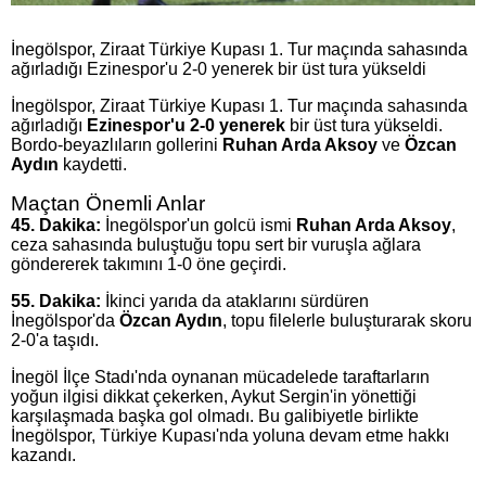
İnegölspor, Ziraat Türkiye Kupası 1. Tur maçında sahasında
ağırladığı Ezinespor'u 2-0 yenerek bir üst tura yükseldi
İnegölspor, Ziraat Türkiye Kupası 1. Tur maçında sahasında
ağırladığı
Ezinespor'u 2-0 yenerek
bir üst tura yükseldi.
Bordo-beyazlıların gollerini
Ruhan Arda Aksoy
ve
Özcan
Aydın
kaydetti.
Maçtan Önemli Anlar
45. Dakika:
İnegölspor'un golcü ismi
Ruhan Arda Aksoy
,
ceza sahasında buluştuğu topu sert bir vuruşla ağlara
göndererek takımını 1-0 öne geçirdi.
55. Dakika:
İkinci yarıda da ataklarını sürdüren
İnegölspor'da
Özcan Aydın
, topu filelerle buluşturarak skoru
2-0'a taşıdı.
İnegöl İlçe Stadı'nda oynanan mücadelede taraftarların
yoğun ilgisi dikkat çekerken, Aykut Sergin'in yönettiği
karşılaşmada başka gol olmadı. Bu galibiyetle birlikte
İnegölspor, Türkiye Kupası'nda yoluna devam etme hakkı
kazandı.