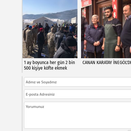
1 ay boyunca her gün 2 bin
CANAN KARATAY İNEGÖL'D
500 kişiye köfte ekmek