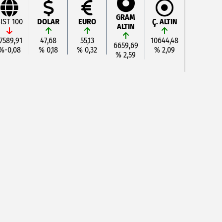
GRAM
IST 100
DOLAR
EURO
Ç. ALTIN
ALTIN
7589,91
47,68
55,13
10644,48
6659,69
%-0,08
% 0,18
% 0,32
% 2,09
% 2,59