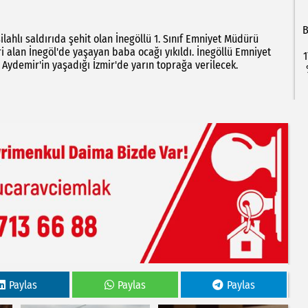
B
lahlı saldırıda şehit olan İnegöllü 1. Sınıf Emniyet Müdürü
i alan İnegöl'de yaşayan baba ocağı yıkıldı. İnegöllü Emniyet
1
ydemir'in yaşadığı İzmir'de yarın toprağa verilecek.
Paylas
Paylas
Paylas