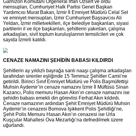
Garnizon Komutanı Orgeneral İrfan Özsert ve ordu
mensupları, Cumhuriyet Halk Partisi Genel Başkan
Yardımcısı Murat Bakan, İzmir İl Emniyet Müdürü Celal Sel
ve emniyet mensupları, İzmir Cumhuriyet Başsavcısı Ali
Yeldan, İzmir milletvekilleri, ilçe belediye başkanları, siyasi
partilerin il ve ilçe başkanları, şehitlerin yakınları, çalışma
arkadaşları, sivil toplum kuruluşlarının temsilcileri ve çok
sayıda İzmirli katıldı.
CENAZE NAMAZINI ŞEHİDİN BABASI KILDIRDI
Şehitlerin ay yıldızlı bayrağa sarılı naaşı çalışma arkadaşları
tarafından sirenler eşliğinde 15 Temmuz Şehitler Camii'ne
getirildi. Birinci Sınıf Emniyet Müdürü ve Polis Başmüfettişi
Muhsin Aydemir’in cenaze namazını İzmir İl Müftüsü Sinan
Kazancı, Polis memuru Hasan Akın’ın cenaze namazını ise
şehidin babası emekli din görevlisi Ferhat Akın kıldırdı.
Cenaze namazının ardından Şehit Emniyet Müdürü Muhsin
Aydemir’in cenazesi Bornova Işıkkent Polis Şehitliği’ne,
Şehit Polis Memuru Hasan Akın’ın cenazesi ise Urla
Kuşçular Mahallesi Ova Mezarlığı’na defnedilmek üzere
uğurlandı.