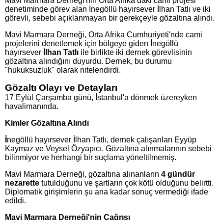
Mavi Marmara Derneği'nin Orta Afrika’daki cami projesi
denetiminde görev alan İnegöllü hayırsever İlhan Tatlı ve iki
görevli, sebebi açıklanmayan bir gerekçeyle gözaltına alındı.
Mavi Marmara Derneği, Orta Afrika Cumhuriyeti'nde cami
projelerini denetlemek için bölgeye giden İnegöllü
hayırsever
İlhan Tatlı
ile birlikte iki dernek görevlisinin
gözaltına alındığını duyurdu. Dernek, bu durumu
"hukuksuzluk" olarak nitelendirdi.
Gözaltı Olayı ve Detayları
17 Eylül Çarşamba günü, İstanbul'a dönmek üzereyken
havalimanında.
Kimler Gözaltına Alındı
İ
negöllü hayırsever İlhan Tatlı, dernek çalışanları Eyyüp
Kaymaz ve Veysel Özyapıcı. Gözaltına alınmalarının sebebi
bilinmiyor ve herhangi bir suçlama yöneltilmemiş.
Mavi Marmara Derneği, gözaltına alınanların
4 gündür
nezarette
tutulduğunu ve şartların çok kötü olduğunu belirtti.
Diplomatik girişimlerin şu ana kadar sonuç vermediği ifade
edildi.
Mavi Marmara Derneği'nin Çağrısı