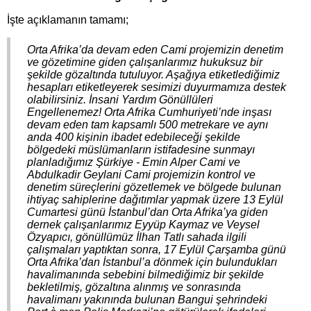
İşte açıklamanın tamamı;
Orta Afrika’da devam eden Cami projemizin denetim
ve gözetimine giden çalışanlarımız hukuksuz bir
şekilde gözaltında tutuluyor. Aşağıya etiketlediğimiz
hesapları etiketleyerek sesimizi duyurmamıza destek
olabilirsiniz. İnsani Yardım Gönüllüleri
Engellenemez! Orta Afrika Cumhuriyeti’nde inşası
devam eden tam kapsamlı 500 metrekare ve aynı
anda 400 kişinin ibadet edebileceği şekilde
bölgedeki müslümanların istifadesine sunmayı
planladığımız Şürkiye - Emin Alper Cami ve
Abdulkadir Geylani Cami projemizin kontrol ve
denetim süreçlerini gözetlemek ve bölgede bulunan
ihtiyaç sahiplerine dağıtımlar yapmak üzere 13 Eylül
Cumartesi günü İstanbul’dan Orta Afrika’ya giden
dernek çalışanlarımız Eyyüp Kaymaz ve Veysel
Özyapıcı, gönüllümüz İlhan Tatlı sahada ilgili
çalışmaları yaptıktan sonra, 17 Eylül Çarşamba günü
Orta Afrika’dan İstanbul’a dönmek için bulundukları
havalimanında sebebini bilmediğimiz bir şekilde
bekletilmiş, gözaltına alınmış ve sonrasında
havalimanı yakınında bulunan Bangui şehrindeki