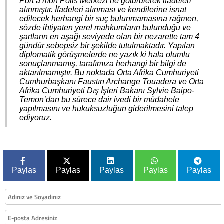
Port à mon Polis Merkezi’ne götürülerek ifadeleri
alınmıştır. İfadeleri alınması ve kendilerine isnat
edilecek herhangi bir suç bulunmamasına rağmen,
sözde ihtiyaten yerel mahkumların bulunduğu ve
şartların en aşağı seviyede olan bir nezarette tam 4
gündür sebepsiz bir şekilde tutulmaktadır. Yapılan
diplomatik görüşmelerde ne yazık ki hala olumlu
sonuçlanmamış, tarafımıza herhangi bir bilgi de
aktarılmamıştır. Bu noktada Orta Afrika Cumhuriyeti
Cumhurbaşkanı Faustın Archange Touadera ve Orta
Afrika Cumhuriyeti Dış İşleri Bakanı Sylvie Baipo-
Temon’dan bu sürece dair ivedi bir müdahele
yapılmasını ve hukuksuzluğun giderilmesini talep
ediyoruz.
Paylas
Paylas
Paylas
Paylas
Paylas