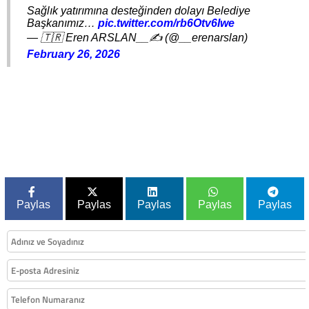
Sağlık yatırımına desteğinden dolayı Belediye
Başkanımız…
pic.twitter.com/rb6Otv6Iwe
— 🇹🇷 Eren ARSLAN__✍️ (@__erenarslan)
February 26, 2026
Paylas
Paylas
Paylas
Paylas
Paylas