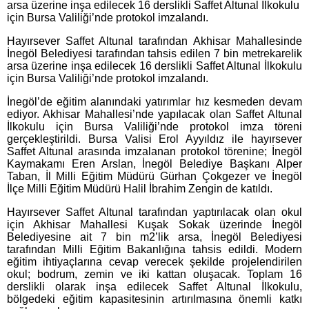
arsa üzerine inşa edilecek 16 derslikli Saffet Altunal İlkokulu
için Bursa Valiliği’nde protokol imzalandı.
Hayırsever Saffet Altunal tarafından Akhisar Mahallesinde
İnegöl Belediyesi tarafından tahsis edilen 7 bin metrekarelik
arsa üzerine inşa edilecek 16 derslikli Saffet Altunal İlkokulu
için Bursa Valiliği’nde protokol imzalandı.
İnegöl’de eğitim alanındaki yatırımlar hız kesmeden devam
ediyor. Akhisar Mahallesi’nde yapılacak olan Saffet Altunal
İlkokulu için Bursa Valiliği’nde protokol imza töreni
gerçekleştirildi. Bursa Valisi Erol Ayyıldız ile hayırsever
Saffet Altunal arasında imzalanan protokol törenine; İnegöl
Kaymakamı Eren Arslan, İnegöl Belediye Başkanı Alper
Taban, İl Milli Eğitim Müdürü Gürhan Çokgezer ve İnegöl
İlçe Milli Eğitim Müdürü Halil İbrahim Zengin de katıldı.
Hayırsever Saffet Altunal tarafından yaptırılacak olan okul
için Akhisar Mahallesi Kuşak Sokak üzerinde İnegöl
Belediyesine ait 7 bin m2’lik arsa, İnegöl Belediyesi
tarafından Milli Eğitim Bakanlığına tahsis edildi. Modern
eğitim ihtiyaçlarına cevap verecek şekilde projelendirilen
okul; bodrum, zemin ve iki kattan oluşacak. Toplam 16
derslikli olarak inşa edilecek Saffet Altunal İlkokulu,
bölgedeki eğitim kapasitesinin artırılmasına önemli katkı