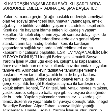
İKİ KARDEŞİN YAŞAMLARINI SAĞLIKLI ŞARTLARDA
SÜRDÜREBİLMELERİ ADINA ÇALIŞMA BAŞLATILDI
Yakın zamanda geçirdiği ağır hastalık nedeniyle ameliyat
olan ve sosyal güvencesi bulunmayan vatandaşın, emekli
ağabeyi ile birlikte verdikleri yaşam mücadelesi tespit edildi.
Kısıtlı gelirle hayatını idame ettiren iki kardeşin yaşam
koşulları, Umuteli ekiplerinin ziyareti sonrası detaylı şekilde
incelendi. Yapılan değerlendirmelerde evin genel hijyen
standartlarını taşımadığı belirlenirken, iki kardeşin
yaşamlarını sağlıklı şartlarda sürdürebilmeleri adına
kapsamlı bir çalışma başlatıldı. ESKİ EV YAŞANABİLİR BİR
YUVAYA DÖNÜŞTÜ İnegöl Belediyesi Umuteli Sosyal
Yardım İşleri Müdürlüğü ekipleri, çalışmalar kapsamında
önce evde bulunan eski ve kullanılamaz durumdaki eşyaları
tahliye etti. Ardından evin tadilat ve tamirat işlemlerine
başlandı. Hem tamiratlar yapıldı hem de boya-badana
çalışmaları yapıldı. Ardından evin detaylı temizliği de
gerçekleştirildi. İnegöl Belediyesi ayrıca iki kardeşin evine;
koltuk takımı, konsol, TV ünitesi, halı, yatak, nevresim takımı,
yastık, perde, sehpa ve battaniye gibi ev eşyası desteğinde
de bulundu. Yapılan çalışmalar sonrası ev, iki kardeş için
temiz, düzenli ve yaşanabilir bir yuvaya dönüştürüldü. İnegöl
Belediye Başkanı Alper Taban, konuya ilişkin yaptığı
açıklamada, Umuteli Sosyal Yardım İşleri Müdürlüğü’nün