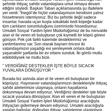
şehirde ihtiyaç sahibi vatandaşlara umut olmaya devam
ettiğini söyledi. Başkan Taban açıklamasında şu ifadelere
yer verdi: “İnegöl’de hiçbir vatandaşımızın kendisini yalnız
hissetmesini istemiyoruz. Biz bu şehirde değil sadece
insanlar, havada uçan kuşta sokaktaki kedi köpeğe kadar
tüm canlıların sorumluluğunu üzerimizde hissediyoruz.
Umuteli Sosyal Yardım İşleri Müdürlüğümüz de bu minvalde
alan el ile veren eli buluşturan çok kıymetli bir köprü görevi
görüyor. Pek çok farklı kalemde desteklerimiz ve
yardımlarımız var. Son olarak bayram öncesi iki
vatandaşımızın yaşadığı evi yenileyerek onlara daha
yaşanabilir şartlarda bir ev ortamı sunduk. İki gönlü mutlu
edebildiysek ne mutlu bize.
" VERDİĞİNİZ DESTEKLER İŞTE BÖYLE SICACIK
YUVALARA DÖNÜŞÜYOR “
Burada biz aslında alan el ile veren eli buluşturan bir
köprüyüz. Hayırsever vatandaşlarımızın destekleriyle ihtiyaç
sahibi ailelerimize ulaşmaya, onların hayatlarına
dokunmaya devam ediyoruz. Verdiğiniz destekler işte böyle
sıcacık yuvalara dönüşüyor. Alan eli veren el ile buluşturan
Umuteli Sosyal Yardım İşleri Müdürlüğümüz aracılığıyla
ihtiyaçları gidermeye devam ediyoruz. Umuteli aracılığıyla
yapılan bağışlar, doğrudan ihtiyaç sahiplerine ulaştırılıyor.