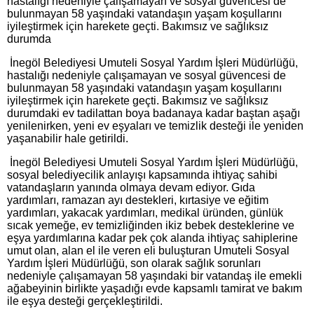
hastalığı nedeniyle çalışamayan ve sosyal güvencesi de
bulunmayan 58 yaşındaki vatandaşın yaşam koşullarını
iyileştirmek için harekete geçti. Bakımsız ve sağlıksız
durumda
İnegöl Belediyesi Umuteli Sosyal Yardım İşleri Müdürlüğü,
hastalığı nedeniyle çalışamayan ve sosyal güvencesi de
bulunmayan 58 yaşındaki vatandaşın yaşam koşullarını
iyileştirmek için harekete geçti. Bakımsız ve sağlıksız
durumdaki ev tadilattan boya badanaya kadar baştan aşağı
yenilenirken, yeni ev eşyaları ve temizlik desteği ile yeniden
yaşanabilir hale getirildi.
İnegöl Belediyesi Umuteli Sosyal Yardım İşleri Müdürlüğü,
sosyal belediyecilik anlayışı kapsamında ihtiyaç sahibi
vatandaşların yanında olmaya devam ediyor. Gıda
yardımları, ramazan ayı destekleri, kırtasiye ve eğitim
yardımları, yakacak yardımları, medikal üründen, günlük
sıcak yemeğe, ev temizliğinden ikiz bebek desteklerine ve
eşya yardımlarına kadar pek çok alanda ihtiyaç sahiplerine
umut olan, alan el ile veren eli buluşturan Umuteli Sosyal
Yardım İşleri Müdürlüğü, son olarak sağlık sorunları
nedeniyle çalışamayan 58 yaşındaki bir vatandaş ile emekli
ağabeyinin birlikte yaşadığı evde kapsamlı tamirat ve bakım
ile eşya desteği gerçekleştirildi.