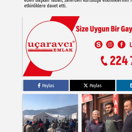
eden Başkan Taban, zaferden kurtuluşa etkinliklerinin
etkinliklere davet etti.
Paylas
Paylas