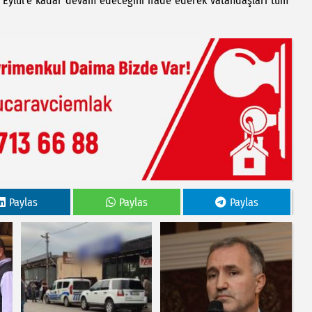
 7 Eylül’e kadar devam edeceğini ifade ederek vatandaşları tüm
Paylas
Paylas
Paylas