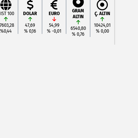
GRAM
IST 100
DOLAR
EURO
Ç. ALTIN
ALTIN
7603,28
47,69
54,99
10424,01
6540,80
%0,44
% 0,16
% -0,01
% 0,00
% 0,76