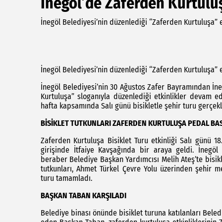
İnegöl’de Zaferden Kurtulu
İnegöl Belediyesi’nin düzenlediği “Zaferden Kurtuluşa” et
İnegöl Belediyesi’nin düzenlediği “Zaferden Kurtuluşa” et
İnegöl Belediyesi’nin 30 Ağustos Zafer Bayramından İne
Kurtuluşa” sloganıyla düzenlediği etkinlikler devam edi
hafta kapsamında Salı günü bisikletle şehir turu gerçekle
BİSİKLET TUTKUNLARI ZAFERDEN KURTULUŞA PEDAL BAS
Zaferden Kurtuluşa Bisiklet Turu etkinliği Salı günü 18.
girişinde İtfaiye Kavşağında bir araya geldi. İnegöl 
beraber Belediye Başkan Yardımcısı Melih Ateş’te bisikle
tutkunları, Ahmet Türkel Çevre Yolu üzerinden şehir m
turu tamamladı.
BAŞKAN TABAN KARŞILADI
Belediye binası önünde bisiklet turuna katılanları Beled