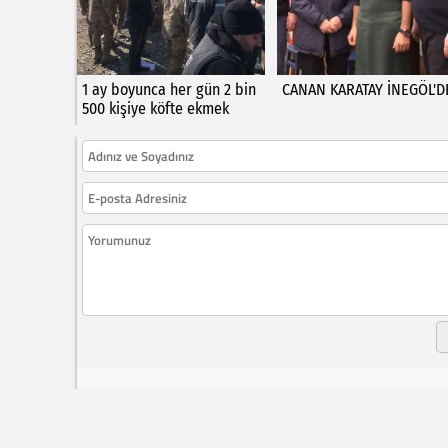
1 ay boyunca her gün 2 bin
CANAN KARATAY İNEGÖL'D
500 kişiye köfte ekmek