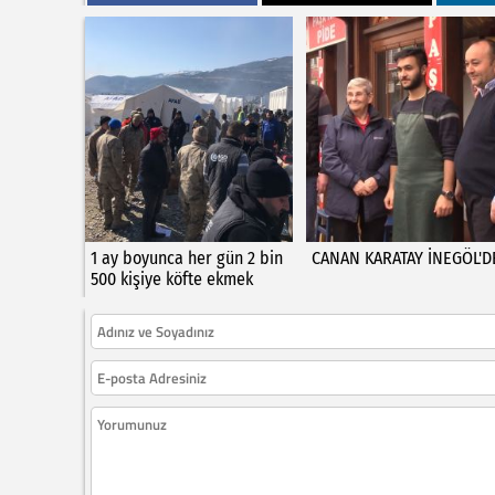
1 ay boyunca her gün 2 bin
CANAN KARATAY İNEGÖL'D
500 kişiye köfte ekmek