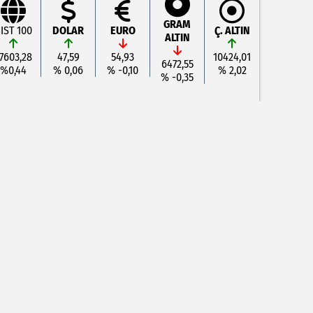
GRAM
IST 100
DOLAR
EURO
Ç. ALTIN
ALTIN
7603,28
47,59
54,93
10424,01
6472,55
%0,44
% 0,06
% -0,10
% 2,02
% -0,35