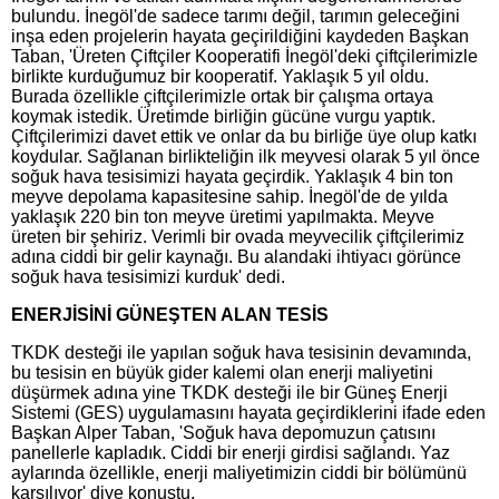
bulundu. İnegöl'de sadece tarımı değil, tarımın geleceğini
inşa eden projelerin hayata geçirildiğini kaydeden Başkan
Taban, 'Üreten Çiftçiler Kooperatifi İnegöl'deki çiftçilerimizle
birlikte kurduğumuz bir kooperatif. Yaklaşık 5 yıl oldu.
Burada özellikle çiftçilerimizle ortak bir çalışma ortaya
koymak istedik. Üretimde birliğin gücüne vurgu yaptık.
Çiftçilerimizi davet ettik ve onlar da bu birliğe üye olup katkı
koydular. Sağlanan birlikteliğin ilk meyvesi olarak 5 yıl önce
soğuk hava tesisimizi hayata geçirdik. Yaklaşık 4 bin ton
meyve depolama kapasitesine sahip. İnegöl'de de yılda
yaklaşık 220 bin ton meyve üretimi yapılmakta. Meyve
üreten bir şehiriz. Verimli bir ovada meyvecilik çiftçilerimiz
adına ciddi bir gelir kaynağı. Bu alandaki ihtiyacı görünce
soğuk hava tesisimizi kurduk' dedi.
ENERJİSİNİ GÜNEŞTEN ALAN TESİS
TKDK desteği ile yapılan soğuk hava tesisinin devamında,
bu tesisin en büyük gider kalemi olan enerji maliyetini
düşürmek adına yine TKDK desteği ile bir Güneş Enerji
Sistemi (GES) uygulamasını hayata geçirdiklerini ifade eden
Başkan Alper Taban, 'Soğuk hava depomuzun çatısını
panellerle kapladık. Ciddi bir enerji girdisi sağlandı. Yaz
aylarında özellikle, enerji maliyetimizin ciddi bir bölümünü
karşılıyor' diye konuştu.