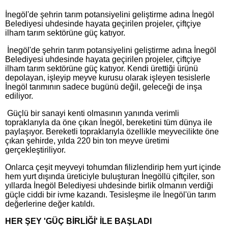
İnegöl'de şehrin tarım potansiyelini geliştirme adına İnegöl
Belediyesi uhdesinde hayata geçirilen projeler, çiftçiye
ilham tarım sektörüne güç katıyor.
İnegöl'de şehrin tarım potansiyelini geliştirme adına İnegöl
Belediyesi uhdesinde hayata geçirilen projeler, çiftçiye
ilham tarım sektörüne güç katıyor. Kendi ürettiği ürünü
depolayan, işleyip meyve kurusu olarak işleyen tesislerle
İnegöl tarımının sadece bugünü değil, geleceği de inşa
ediliyor.
Güçlü bir sanayi kenti olmasının yanında verimli
topraklarıyla da öne çıkan İnegöl, bereketini tüm dünya ile
paylaşıyor. Bereketli topraklarıyla özellikle meyvecilikte öne
çıkan şehirde, yılda 220 bin ton meyve üretimi
gerçekleştiriliyor.
Onlarca çeşit meyveyi tohumdan filizlendirip hem yurt içinde
hem yurt dışında üreticiyle buluşturan İnegöllü çiftçiler, son
yıllarda İnegöl Belediyesi uhdesinde birlik olmanın verdiği
güçle ciddi bir ivme kazandı. Tesisleşme ile İnegöl'ün tarım
değerlerine değer katıldı.
HER ŞEY 'GÜÇ BİRLİĞİ' İLE BAŞLADI