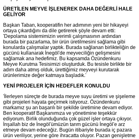
ÜRETİLEN MEYVE İŞLENEREK DAHA DEĞERLİ HALE
GELİYOR
Başkan Taban, kooperatifin her adımının yeni bir hikayeyi
ortaya çıkardığını da dile getirerek şöyle devam etti:
'Depolama sistemimizin verimli çalışmasının ardından
burada bir pazarlama, bir ürün üretilmesini sağlama gibi
konularda çalışmalar yaptık. Burada sağlanan birlikteliğin de
gücünü kullanarak İnegöl'de meyveciliğin gelişmesini
sağlamak ana hedefimiz. Bu kapsamda Özündenkuru
Meyve Kurutma Tesisimizi oluşturduk. Bu tesisle birlikte bir
adım daha atmış olduk, ürettiğimiz meyveyi kurutarak
ürünlerimize değer katmaya başladık.'
YENİ PROJELER İÇİN HEDEFLER KONULDU
'İlerleyen süreçte de burada meyve suyu üretimi ve şişeleme
gibi projeleri hayata geçirmek istiyoruz. Özündenkuru
markamız şu an başarılı bir şekilde üretimine devam ediyor.
Ben kooperatif Başkanımıza ve yönetimine teşekkür
ediyorum. Birlik olunduğunda çok güzel işler ortaya çıkıyor.
İnşallah biz de İnegöl'ümüzün tarım gücünü İnegöl'e arz
etmeye devam edeceğiz. Bugün itibariyle burada iç pazara
ürün veriliyor, yerine göre ihracatta oluyor. Pazarı genişletme