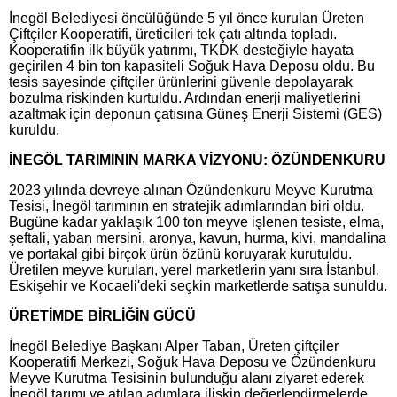
İnegöl Belediyesi öncülüğünde 5 yıl önce kurulan Üreten
Çiftçiler Kooperatifi, üreticileri tek çatı altında topladı.
Kooperatifin ilk büyük yatırımı, TKDK desteğiyle hayata
geçirilen 4 bin ton kapasiteli Soğuk Hava Deposu oldu. Bu
tesis sayesinde çiftçiler ürünlerini güvenle depolayarak
bozulma riskinden kurtuldu. Ardından enerji maliyetlerini
azaltmak için deponun çatısına Güneş Enerji Sistemi (GES)
kuruldu.
İNEGÖL TARIMININ MARKA VİZYONU: ÖZÜNDENKURU
2023 yılında devreye alınan Özündenkuru Meyve Kurutma
Tesisi, İnegöl tarımının en stratejik adımlarından biri oldu.
Bugüne kadar yaklaşık 100 ton meyve işlenen tesiste, elma,
şeftali, yaban mersini, aronya, kavun, hurma, kivi, mandalina
ve portakal gibi birçok ürün özünü koruyarak kurutuldu.
Üretilen meyve kuruları, yerel marketlerin yanı sıra İstanbul,
Eskişehir ve Kocaeli'deki seçkin marketlerde satışa sunuldu.
ÜRETİMDE BİRLİĞİN GÜCÜ
İnegöl Belediye Başkanı Alper Taban, Üreten çiftçiler
Kooperatifi Merkezi, Soğuk Hava Deposu ve Özündenkuru
Meyve Kurutma Tesisinin bulunduğu alanı ziyaret ederek
İnegöl tarımı ve atılan adımlara ilişkin değerlendirmelerde