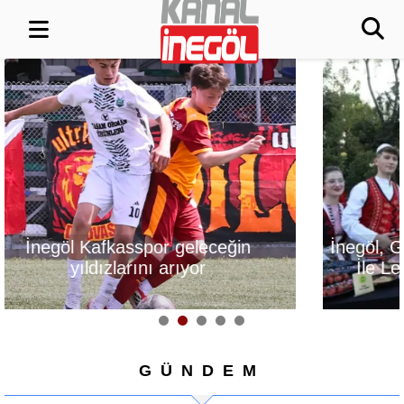
İnegöl, Gastronomi Festivali
Alanyurt Yüzm
İle Lezzetlerini Vitrine
Yapım Çalışmal
Çıkarıyor
GÜNDEM