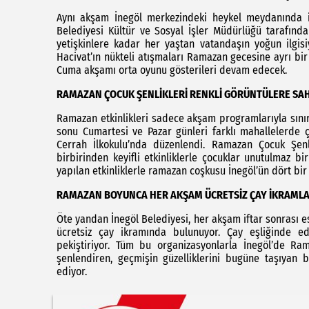
Aynı akşam İnegöl merkezindeki heykel meydanında is
Belediyesi Kültür ve Sosyal İşler Müdürlüğü tarafında
yetişkinlere kadar her yaştan vatandaşın yoğun ilgisi
Hacivat’ın nükteli atışmaları Ramazan gecesine ayrı b
Cuma akşamı orta oyunu gösterileri devam edecek.
RAMAZAN ÇOCUK ŞENLİKLERİ RENKLİ GÖRÜNTÜLERE SA
Ramazan etkinlikleri sadece akşam programlarıyla sınır
sonu Cumartesi ve Pazar günleri farklı mahallelerde ço
Cerrah İlkokulu’nda düzenlendi. Ramazan Çocuk Şenli
birbirinden keyifli etkinliklerle çocuklar unutulmaz b
yapılan etkinliklerle ramazan coşkusu İnegöl’ün dört bir 
RAMAZAN BOYUNCA HER AKŞAM ÜCRETSİZ ÇAY İKRAMLA
Öte yandan İnegöl Belediyesi, her akşam iftar sonrası
ücretsiz çay ikramında bulunuyor. Çay eşliğinde 
pekiştiriyor. Tüm bu organizasyonlarla İnegöl’de Ram
şenlendiren, geçmişin güzelliklerini bugüne taşıya
ediyor.