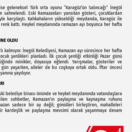
e geleneksel Türk orta oyunu “Karagöz’ün Salıncağı” İnegöl
n sahnelendi. Eski Ramazanları yansıtan gösteri, çocuklardan
yle karşılaştı. Kahkahaların yükseldiği meydanda, Karagöz ile
ir renk kattı. Heykel meydanında ramazan ayı boyunca her hafta
HNE OLDU
lı kalmıyor. İnegöl Belediyesi, Ramazan ayı süresince her hafta
cuk şenlikleri planladı. İlk çocuk şenliği etkinliği Pazar günü
ğinde minikler, doyasıya eğlendi. Yarışmalar, gösteriler ve
ir gün yaşarken, aileler de bu coşkuya ortak oldu. İftar öncesi
yanına yayılıyor.
RI
 eski belediye binası önünde ve heykel meydanında vatandaşlara
edilen sohbetler, Ramazan’ın paylaşma ve kaynaşma ruhunu
azan sadece bir ay değil; gönülleri birleştiren, mahalleleri
n bir kardeşlik ve paylaşma mevsimi olarak yaşanmaya devam