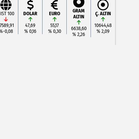
GRAM
IST 100
DOLAR
EURO
Ç. ALTIN
ALTIN
7589,91
47,69
55,17
10644,48
6638,60
%-0,08
% 0,16
% 0,30
% 2,09
% 2,26