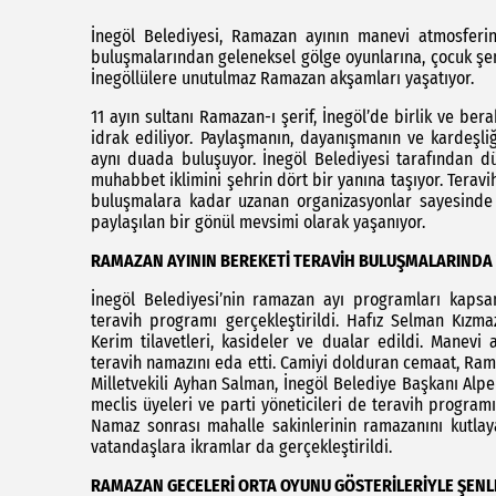
İnegöl Belediyesi, Ramazan ayının manevi atmosferini
buluşmalarından geleneksel gölge oyunlarına, çocuk şenl
İnegöllülere unutulmaz Ramazan akşamları yaşatıyor.
11 ayın sultanı Ramazan-ı şerif, İnegöl’de birlik ve ber
idrak ediliyor. Paylaşmanın, dayanışmanın ve kardeşli
aynı duada buluşuyor. İnegöl Belediyesi tarafından d
muhabbet iklimini şehrin dört bir yanına taşıyor. Teravi
buluşmalara kadar uzanan organizasyonlar sayesinde
paylaşılan bir gönül mevsimi olarak yaşanıyor.
RAMAZAN AYININ BEREKETİ TERAVİH BULUŞMALARINDA 
İnegöl Belediyesi’nin ramazan ayı programları kaps
teravih programı gerçekleştirildi. Hafız Selman Kızm
Kerim tilavetleri, kasideler ve dualar edildi. Manev
teravih namazını eda etti. Camiyi dolduran cemaat, Rama
Milletvekili Ayhan Salman, İnegöl Belediye Başkanı Alpe
meclis üyeleri ve parti yöneticileri de teravih program
Namaz sonrası mahalle sakinlerinin ramazanını kutlaya
vatandaşlara ikramlar da gerçekleştirildi.
RAMAZAN GECELERİ ORTA OYUNU GÖSTERİLERİYLE ŞEN