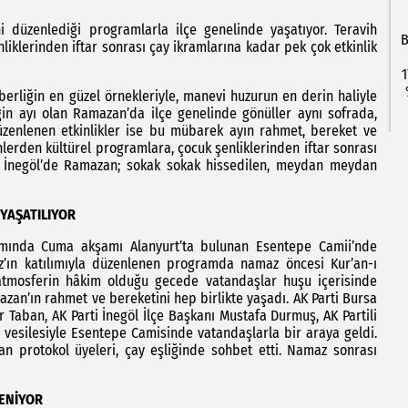
 düzenlediği programlarla ilçe genelinde yaşatıyor. Teravih
B
iklerinden iftar sonrası çay ikramlarına kadar pek çok etkinlik
1
aberliğin en güzel örnekleriyle, manevi huzurun en derin haliyle
ğin ayı olan Ramazan’da ilçe genelinde gönüller aynı sofrada,
üzenlenen etkinlikler ise bu mübarek ayın rahmet, bereket ve
hlerden kültürel programlara, çocuk şenliklerinden iftar sonrası
 İnegöl’de Ramazan; sokak sokak hissedilen, meydan meydan
YAŞATILIYOR
amında Cuma akşamı Alanyurt’ta bulunan Esentepe Camii’nde
az’ın katılımıyla düzenlenen programda namaz öncesi Kur’an-ı
i atmosferin hâkim olduğu gecede vatandaşlar huşu içerisinde
zan’ın rahmet ve bereketini hep birlikte yaşadı. AK Parti Bursa
r Taban, AK Parti İnegöl İlçe Başkanı Mustafa Durmuş, AK Partili
ı vesilesiyle Esentepe Camisinde vatandaşlarla bir araya geldi.
n protokol üyeleri, çay eşliğinde sohbet etti. Namaz sonrası
LENİYOR