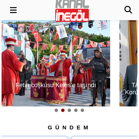
s’e taşındı
TAPSİAD: Ormanları
Korumak, Üretim Gücünü
Korumaktır
GÜNDEM