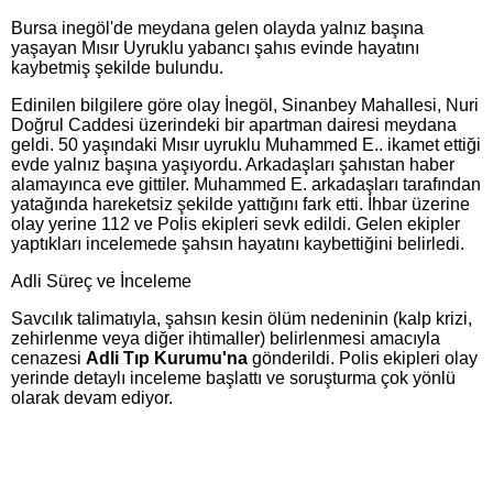
Bursa inegöl'de meydana gelen olayda yalnız başına
yaşayan Mısır Uyruklu yabancı şahıs evinde hayatını
kaybetmiş şekilde bulundu.
Edinilen bilgilere göre olay İnegöl, Sinanbey Mahallesi, Nuri
Doğrul Caddesi üzerindeki bir apartman dairesi meydana
geldi. 50 yaşındaki Mısır uyruklu Muhammed E.. ikamet ettiği
evde yalnız başına yaşıyordu. Arkadaşları şahıstan haber
alamayınca eve gittiler. Muhammed E. arkadaşları tarafından
yatağında hareketsiz şekilde yattığını fark etti. İhbar üzerine
olay yerine 112 ve Polis ekipleri sevk edildi. Gelen ekipler
yaptıkları incelemede şahsın hayatını kaybettiğini belirledi.
Adli Süreç ve İnceleme
Savcılık talimatıyla, şahsın kesin ölüm nedeninin (kalp krizi,
zehirlenme veya diğer ihtimaller) belirlenmesi amacıyla
cenazesi
Adli Tıp Kurumu'na
gönderildi. Polis ekipleri olay
yerinde detaylı inceleme başlattı ve soruşturma çok yönlü
olarak devam ediyor.