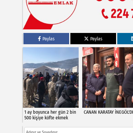
Paylas
Paylas
1 ay boyunca her gün 2 bin
CANAN KARATAY İNEGÖL'D
500 kişiye köfte ekmek