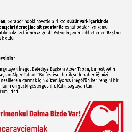
ban
, beraberindeki heyetle birlikte
Kültür Park içerisinde
emşehri derneğine ait çadırlar ile
esnaf odaları ve kamu
katılımcılarla bir araya geldi. Vatandaşlarla sohbet eden Başkan
ak oldu.
RESİDİR”
rgulayan İnegöl Belediye Başkanı Alper Taban, bu festivalin
aşkan Alper Taban, “Bu festivali birlik ve beraberliğimizi
nesillere aktarmak için düzenliyoruz. İnegöl’ün her rengini bir
manın en güçlü göstergesidir. Katkı sağlayan tüm
orum” dedi.