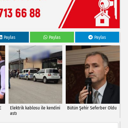
Paylas
Paylas
Paylas
E
Elektrik kablosu ile kendini
Bütün Şehir Seferber Oldu
astı