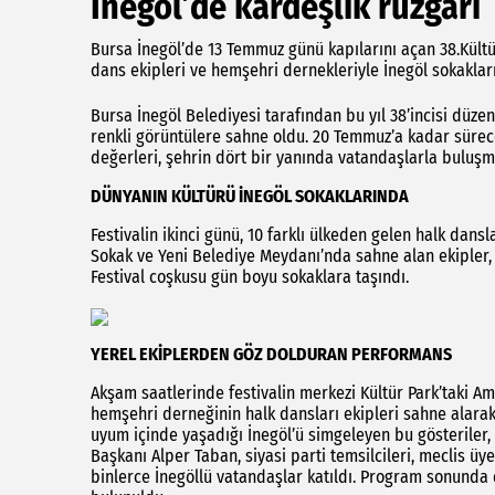
İnegöl’de kardeşlik rüzgarı
Bursa İnegöl’de 13 Temmuz günü kapılarını açan 38.Kültür
dans ekipleri ve hemşehri dernekleriyle İnegöl sokakları
Bursa İnegöl Belediyesi tarafından bu yıl 38’incisi düzen
renkli görüntülere sahne oldu. 20 Temmuz’a kadar sürece
değerleri, şehrin dört bir yanında vatandaşlarla buluş
DÜNYANIN KÜLTÜRÜ İNEGÖL SOKAKLARINDA
Festivalin ikinci günü, 10 farklı ülkeden gelen halk dansla
Sokak ve Yeni Belediye Meydanı’nda sahne alan ekipler, 
Festival coşkusu gün boyu sokaklara taşındı.
YEREL EKİPLERDEN GÖZ DOLDURAN PERFORMANS
Akşam saatlerinde festivalin merkezi Kültür Park’taki Amfi
hemşehri derneğinin halk dansları ekipleri sahne alarak y
uyum içinde yaşadığı İnegöl’ü simgeleyen bu gösteriler,
Başkanı Alper Taban, siyasi parti temsilcileri, meclis üye
binlerce İnegöllü vatandaşlar katıldı. Program sonunda 