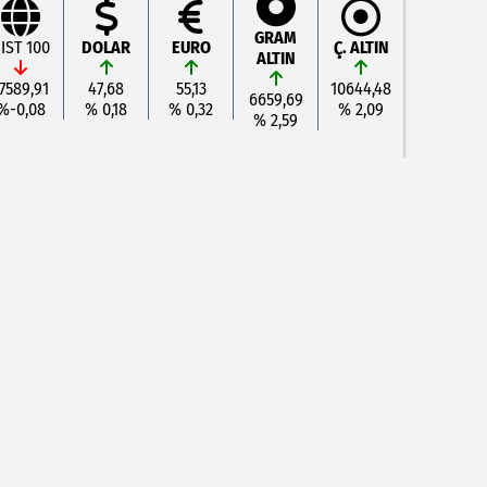
GRAM
IST 100
DOLAR
EURO
Ç. ALTIN
ALTIN
7589,91
47,68
55,13
10644,48
6659,69
%-0,08
% 0,18
% 0,32
% 2,09
% 2,59