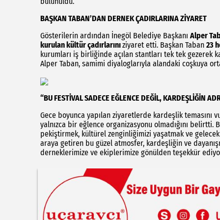
bulunuldu.
BAŞKAN TABAN’DAN DERNEK ÇADIRLARINA ZİYARET
Gösterilerin ardından İnegöl Belediye Başkanı
Alper Ta
kurulan kültür çadırlarını
ziyaret etti. Başkan Taban
23 h
kurumları iş birliğinde açılan stantları tek tek gezerek 
Alper Taban, samimi diyaloglarıyla alandaki coşkuya ort
“BU FESTİVAL SADECE EĞLENCE DEĞİL, KARDEŞLİĞİN AD
Gece boyunca yapılan ziyaretlerde kardeşlik temasını vu
yalnızca bir eğlence organizasyonu olmadığını belirtti. B
pekiştirmek, kültürel zenginliğimizi yaşatmak ve gelecek 
araya getiren bu güzel atmosfer, kardeşliğin ve dayanış
derneklerimize ve ekiplerimize gönülden teşekkür ediy