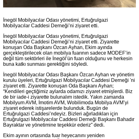
İnegöl Mobilyacılar Odası yönetimi, Ertuğrulgazi
Mobilyacılar Caddesi Derneği’ni ziyaret etti.
İnegöl Mobilyacılar Odası yönetimi, Ertuğrulgazi
Mobilyacılar Caddesi Derneği’ni ziyaret etti. Ziyarette
konuşan Oda Başkanı Özcan Ayhan, Ekim ayında
gerçekleştirilecek olan mobilya fuarının sadece MODEF’in
değil tüm sektörleri ile İnegöl’ün fuarı olduğunu ve herkesin
buna katkı sunması gerektiğini söyledi.
İnegöl Mobilyacılar Odası Başkanı Özcan Ayhan ve yönetim
kurulu üyeleri, Ertuğrulgazi Mobilyacılar Caddesi Derneği 'ni
ziyaret etti. Ziyarette konuşan Oda Başkanı Ayhan;
“Kendileri geçtiğimiz aylarda odamızı ziyaret etmişlerdi. Biz
de bir iade-i ziyarette bulunalım istedik. Yakın zamanda
Mobilyum AVM, İmotim AVM, Wobilimoda Mobilya AVM’yi
ziyaret ederek istişarelerde bulunduk. Bugün de
Ertuğrulgazi Caddesi’ndeyiz. Bizleri ağırladıkları için
Ertuğrulgazi Mobilyacılar Caddesi Derneği Başkanı Bahadır
Bayraktar ve yönetimine teşekkür ederiz” dedi.
Ekim ayının ortasında fuar heyecanını yeniden