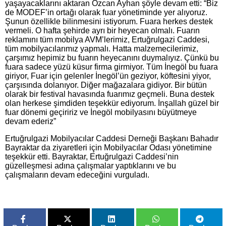
yaşayacaklarını aktaran Özcan Ayhan şöyle devam etti: “Biz
de MODEF’in ortağı olarak fuar yönetiminde yer alıyoruz.
Şunun özellikle bilinmesini istiyorum. Fuara herkes destek
vermeli. O hafta şehirde ayrı bir heyecan olmalı. Fuarın
reklamını tüm mobilya AVM’lerimiz, Ertuğrulgazi Caddesi,
tüm mobilyacılarımız yapmalı. Hatta malzemecilerimiz,
çarşımız hepimiz bu fuarın heyecanını duymalıyız. Çünkü bu
fuara sadece yüzü küsur firma girmiyor. Tüm İnegöl bu fuara
giriyor, Fuar için gelenler İnegöl’ün geziyor, köftesini yiyor,
çarşısında dolanıyor. Diğer mağazalara gidiyor. Bir bütün
olarak bir festival havasında fuarımız geçmeli. Buna destek
olan herkese şimdiden teşekkür ediyorum. İnşallah güzel bir
fuar dönemi geçiririz ve İnegöl mobilyasını büyütmeye
devam ederiz”
Ertuğrulgazi Mobilyacılar Caddesi Derneği Başkanı Bahadır
Bayraktar da ziyaretleri için Mobilyacılar Odası yönetimine
teşekkür etti. Bayraktar, Ertuğrulgazi Caddesi’nin
güzelleşmesi adına çalışmalar yaptıklarını ve bu
çalışmaların devam edeceğini vurguladı.