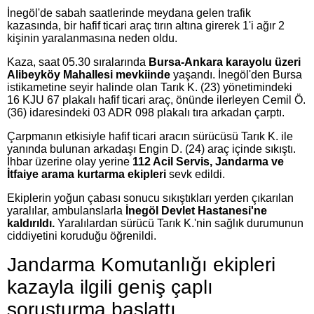
İnegöl'de sabah saatlerinde meydana gelen trafik
kazasında, bir hafif ticari araç tırın altına girerek 1'i ağır 2
kişinin yaralanmasına neden oldu.
Kaza, saat 05.30 sıralarında
Bursa-Ankara karayolu üzeri
Alibeyköy Mahallesi mevkiinde
yaşandı. İnegöl'den Bursa
istikametine seyir halinde olan Tarık K. (23) yönetimindeki
16 KJU 67 plakalı hafif ticari araç, önünde ilerleyen Cemil Ö.
(36) idaresindeki 03 ADR 098 plakalı tıra arkadan çarptı.
Çarpmanın etkisiyle hafif ticari aracın sürücüsü Tarık K. ile
yanında bulunan arkadaşı Engin D. (24) araç içinde sıkıştı.
İhbar üzerine olay yerine
112 Acil Servis, Jandarma ve
İtfaiye arama kurtarma ekipleri
sevk edildi.
Ekiplerin yoğun çabası sonucu sıkıştıkları yerden çıkarılan
yaralılar, ambulanslarla
İnegöl Devlet Hastanesi'ne
kaldırıldı.
Yaralılardan sürücü Tarık K.'nin sağlık durumunun
ciddiyetini koruduğu öğrenildi.
Jandarma Komutanlığı ekipleri
kazayla ilgili geniş çaplı
soruşturma başlattı.