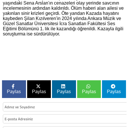
yaşındaki Sena Arslan'ın cenazeleri olay yerinde savcının
incelemesinin ardından kaldırıldı. Ölüm haberi alan ailesi ve
yakınları sinir krizleri geçirdi. Öte yandan Kazada hayatını
kaybeden Şilan Kızılveren'in 2024 yılında Ankara Müzik ve
Güzel Sanatlar Üniversitesi İcra Sanatları Fakültesi Ses
Eğitimi Bölümünü 1. lik ile kazandığı öğrenildi. Kazayla ilgili
soruşturma ise sürdürülüyor.
Paylas
Paylas
Paylas
Paylas
Paylas