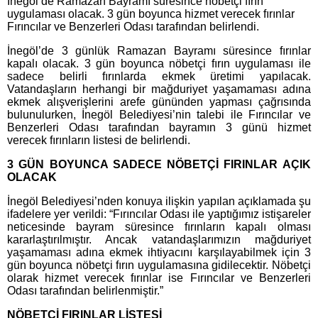
İnegöl’de Ramazan Bayramı süresince nöbetçi fırın
uygulaması olacak. 3 gün boyunca hizmet verecek fırınlar
Fırıncılar ve Benzerleri Odası tarafından belirlendi.
İnegöl’de 3 günlük Ramazan Bayramı süresince fırınlar
kapalı olacak. 3 gün boyunca nöbetçi fırın uygulaması ile
sadece belirli fırınlarda ekmek üretimi yapılacak.
Vatandaşların herhangi bir mağduriyet yaşamaması adına
ekmek alışverişlerini arefe gününden yapması çağrısında
bulunulurken, İnegöl Belediyesi’nin talebi ile Fırıncılar ve
Benzerleri Odası tarafından bayramın 3 günü hizmet
verecek fırınların listesi de belirlendi.
3 GÜN BOYUNCA SADECE NÖBETÇİ FIRINLAR AÇIK
OLACAK
İnegöl Belediyesi’nden konuya ilişkin yapılan açıklamada şu
ifadelere yer verildi: “Fırıncılar Odası ile yaptığımız istişareler
neticesinde bayram süresince fırınların kapalı olması
kararlaştırılmıştır. Ancak vatandaşlarımızın mağduriyet
yaşamaması adına ekmek ihtiyacını karşılayabilmek için 3
gün boyunca nöbetçi fırın uygulamasına gidilecektir. Nöbetçi
olarak hizmet verecek fırınlar ise Fırıncılar ve Benzerleri
Odası tarafından belirlenmiştir.”
NÖBETÇİ FIRINLAR LİSTESİ