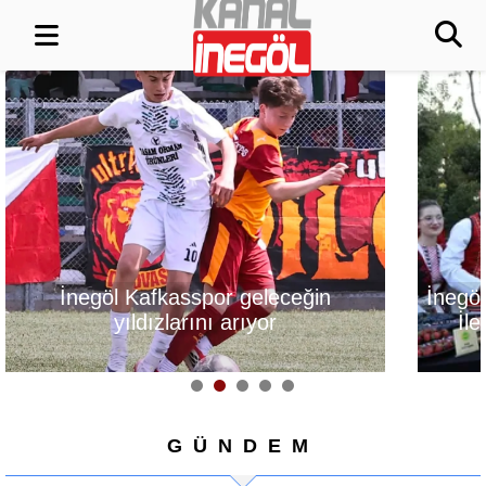
İnegöl, Gastronomi Festivali
Alanyurt Yü
İle Lezzetlerini Vitrine
Yapım Çalış
Çıkarıyor
GÜNDEM