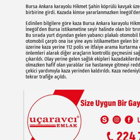
Bursa Ankara karayolu Hikmet Şahin köprülü kavşak üze
birbirine girdi. Kazada kimse yararlanmazken İnegöl’de
Edinilen bilgilere göre kaza Bursa Ankara karayolu Hik
İnegöl’den Bursa istikametine seyir halinde olan bir tı
Bu sırada yurt dışından gelen yabancı plakalı otomobil
otomobil çarptı ona ise yine aynı istikametten gelen bir
üzerine kaza yerine 112 polis ve itfaiye arama kurtarma e
önlemleri alarak diğer araçların kontrollü geçmesini sağl
çıkarıldı. Olay yerine gelen sağlık ekipleri kazadakiler
olmazken hafif olan yaralılar ise hastaneye gitmeyi red
çekici yardımıyla kaza yerinden kaldırıldı. Kaza nedeniy
tekrar trafiğe açıldı.