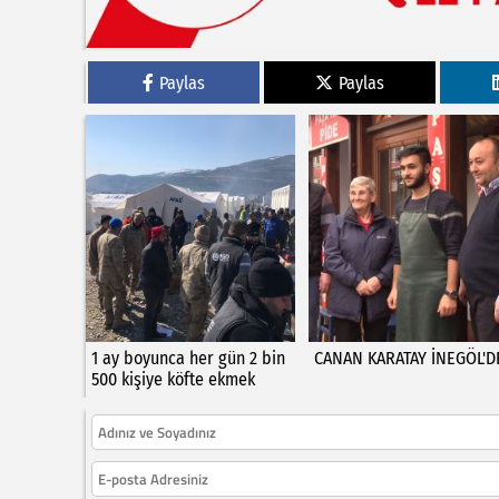
Paylas
Paylas
1 ay boyunca her gün 2 bin
CANAN KARATAY İNEGÖL'D
500 kişiye köfte ekmek