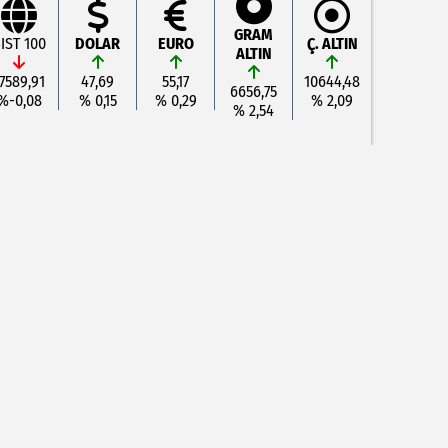
GRAM
IST 100
DOLAR
EURO
Ç. ALTIN
ALTIN
7589,91
47,69
55,17
10644,48
6656,75
%-0,08
% 0,15
% 0,29
% 2,09
% 2,54