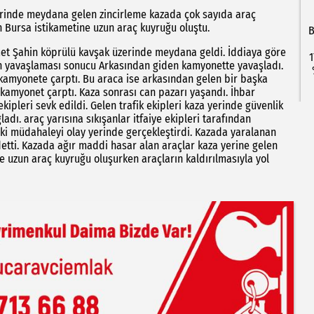
rinde meydana gelen zincirleme kazada çok sayıda araç
n Bursa istikametine uzun araç kuyruğu oluştu.
B
met Şahin köprülü kavşak üzerinde meydana geldi. İddiaya göre
1
rın yavaşlaması sonucu Arkasından giden kamyonette yavaşladı.
 kamyonete çarptı. Bu araca ise arkasından gelen bir başka
 kamyonet çarptı. Kaza sonrası can pazarı yaşandı. İhbar
kipleri sevk edildi. Gelen trafik ekipleri kaza yerinde güvenlik
adı. araç yarısına sıkışanlar itfaiye ekipleri tarafından
deki müdahaleyi olay yerinde gerçekleştirdi. Kazada yaralanan
detti. Kazada ağır maddi hasar alan araçlar kaza yerine gelen
le uzun araç kuyruğu oluşurken araçların kaldırılmasıyla yol