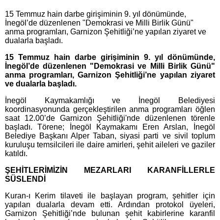
15 Temmuz hain darbe girişiminin 9. yıl dönümünde,
İnegöl’de düzenlenen "Demokrasi ve Milli Birlik Günü"
anma programları, Garnizon Şehitliği’ne yapılan ziyaret ve
dualarla başladı.
15 Temmuz hain darbe girişiminin 9. yıl dönümünde,
İnegöl’de düzenlenen "Demokrasi ve Milli Birlik Günü"
anma programları, Garnizon Şehitliği’ne yapılan ziyaret
ve dualarla başladı.
İnegöl Kaymakamlığı ve İnegöl Belediyesi
koordinasyonunda gerçekleştirilen anma programları öğlen
saat 12.00’de Garnizon Şehitliği'nde düzenlenen törenle
başladı. Törene; İnegöl Kaymakamı Eren Arslan, İnegöl
Belediye Başkanı Alper Taban, siyasi parti ve sivil toplum
kuruluşu temsilcileri ile daire amirleri, şehit aileleri ve gaziler
katıldı.
ŞEHİTLERİMİZİN MEZARLARI KARANFİLLERLE
SÜSLENDİ
Kuran-ı Kerim tilaveti ile başlayan program, şehitler için
yapılan dualarla devam etti. Ardından protokol üyeleri,
Garnizon Şehitliği’nde bulunan şehit kabirlerine karanfil