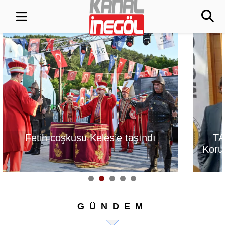
s’e taşındı
TAPSİAD: Ormanları
Korumak, Üretim Gücünü
Korumaktır
GÜNDEM